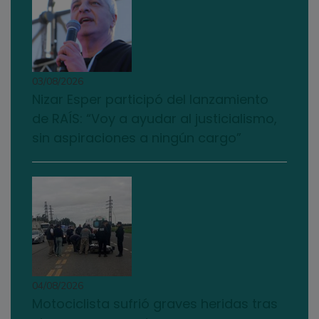
03/08/2026
Nizar Esper participó del lanzamiento
de RAÍS: “Voy a ayudar al justicialismo,
sin aspiraciones a ningún cargo”
04/08/2026
Motociclista sufrió graves heridas tras