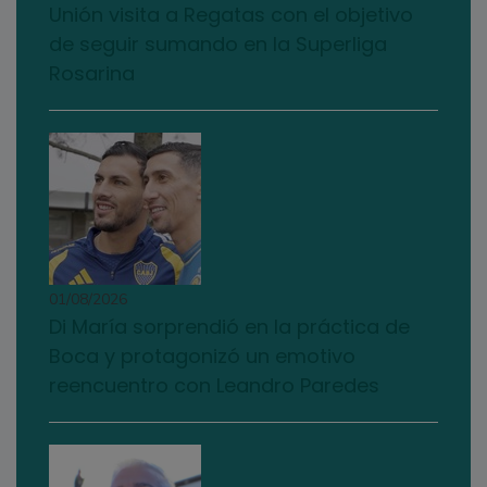
Unión visita a Regatas con el objetivo
de seguir sumando en la Superliga
Rosarina
01/08/2026
Di María sorprendió en la práctica de
Boca y protagonizó un emotivo
reencuentro con Leandro Paredes