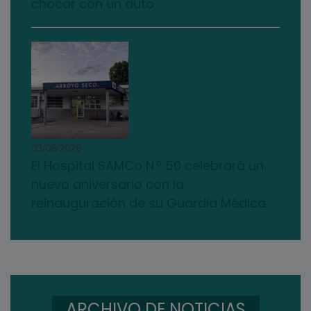
chocar con un auto
03/08/2026
El Hospital SAMCo N.º 50 celebrará un
nuevo aniversario con la
reinauguración de su Guardia Médica
ARCHIVO DE NOTICIAS