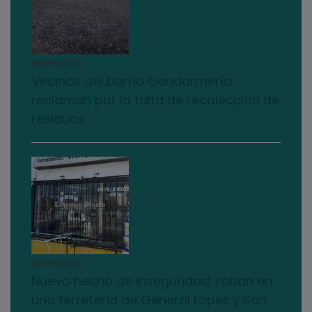
05/08/2026
Vecinos del barrio Gendarmería
reclaman por la falta de recolección de
residuos
07/08/2026
Nuevo hecho de inseguridad: roban en
una ferretería de General López y San