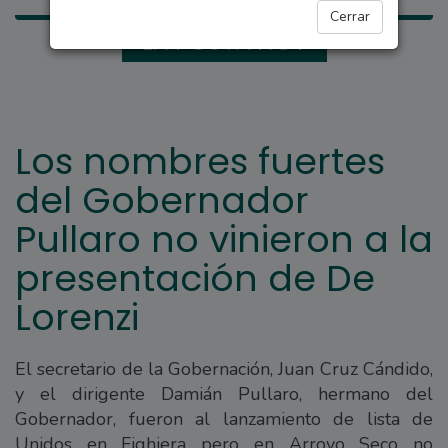
Cerrar
LA POSTA HOY
Los nombres fuertes
del Gobernador
Pullaro no vinieron a la
presentación de De
Lorenzi
El secretario de la Gobernación, Juan Cruz Cándido,
y el dirigente Damián Pullaro, hermano del
Gobernador, fueron al lanzamiento de lista de
Unidos en Fighiera pero en Arroyo Seco no