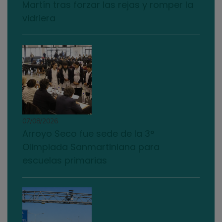
Martín tras forzar las rejas y romper la
vidriera
07/08/2026
Arroyo Seco fue sede de la 3°
Olimpiada Sanmartiniana para
escuelas primarias