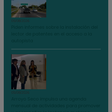
05/08/2026
Piden informes sobre la instalación del
lector de patentes en el acceso a la
autopista
05/08/2026
Arroyo Seco impulsa una agenda
mensual de actividades para promover