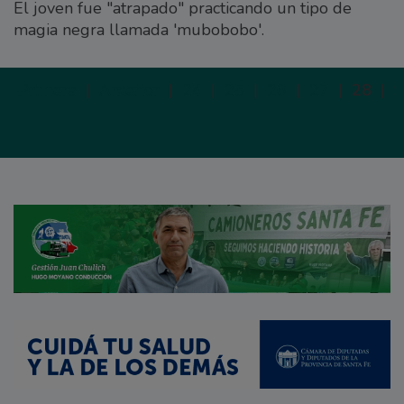
El joven fue "atrapado" practicando un tipo de
magia negra llamada 'mubobobo'.
Primera
|
Anterior
|
24
|
25
|
26
|
27
|
28
|
S