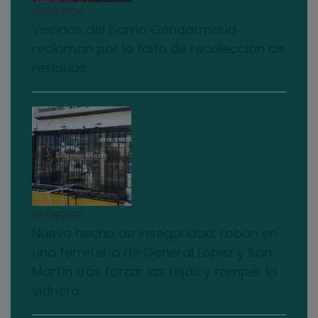
05/08/2026
Vecinos del barrio Gendarmería
reclaman por la falta de recolección de
residuos
07/08/2026
Nuevo hecho de inseguridad: roban en
una ferretería de General López y San
Martín tras forzar las rejas y romper la
vidriera