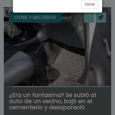
Cerrar
OVNIS Y MISTERIOS
¿Era un fantasma? Se subió al
auto de un vecino, bajó en el
cementerio y desapareció