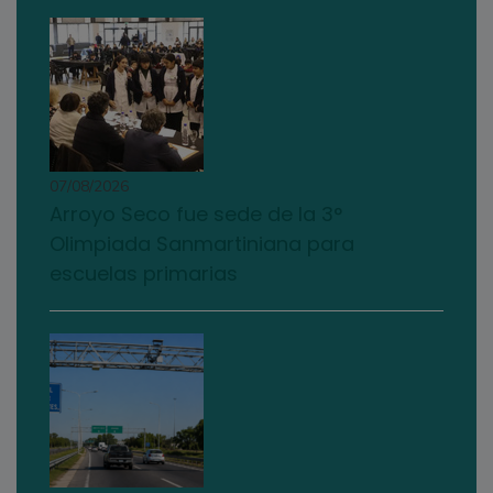
07/08/2026
Arroyo Seco fue sede de la 3°
Olimpiada Sanmartiniana para
escuelas primarias