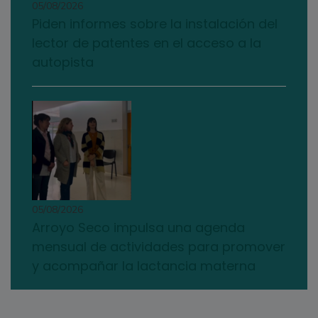
05/08/2026
Piden informes sobre la instalación del
lector de patentes en el acceso a la
autopista
05/08/2026
Arroyo Seco impulsa una agenda
mensual de actividades para promover
y acompañar la lactancia materna