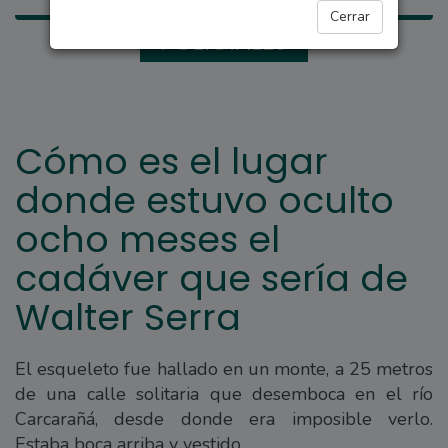
Cerrar
POLICIALES
Cómo es el lugar
donde estuvo oculto
ocho meses el
cadáver que sería de
Walter Serra
El esqueleto fue hallado en un monte, a 25 metros
de una calle solitaria que desemboca en el río
Carcarañá, desde donde era imposible verlo.
Estaba boca arriba y vestido.