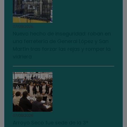
07/08/2026
Nuevo hecho de inseguridad: roban en
una ferretería de General López y San
Martín tras forzar las rejas y romper la
vidriera
07/08/2026
Arroyo Seco fue sede de la 3°