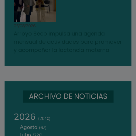
05/08/2026
Arroyo Seco impulsa una agenda
mensual de actividades para promover
y acompañar la lactancia materna
ARCHIVO DE NOTICIAS
2026
(2040)
Agosto
(67)
Julio
(226)