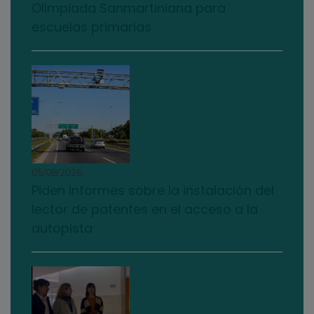
Olimpiada Sanmartiniana para
escuelas primarias
05/08/2026
Piden informes sobre la instalación del
lector de patentes en el acceso a la
autopista