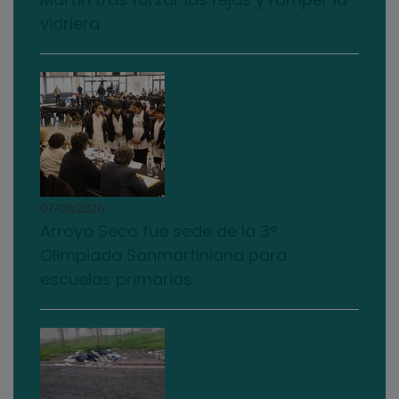
vidriera
07/08/2026
Arroyo Seco fue sede de la 3°
Olimpiada Sanmartiniana para
escuelas primarias