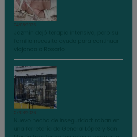
04/08/2026
Jazmín dejó terapia intensiva, pero su
familia necesita ayuda para continuar
viajando a Rosario
07/08/2026
Nuevo hecho de inseguridad: roban en
una ferretería de General López y San
Martín tras forzar las rejas y romper la