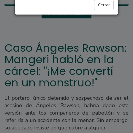
Cerrar
POLICIALES
Caso Ángeles Rawson:
Mangeri habló en la
cárcel: "¡Me convertí
en un monstruo!"
El portero, único detenido y sospechoso de ser el
asesino de Ángeles Rawson, habría dado esta
versión ante los compañeros de pabellón y se
referiría a un accidente con la menor. Sin embargo,
su abogado insiste en que cubre a alguien.