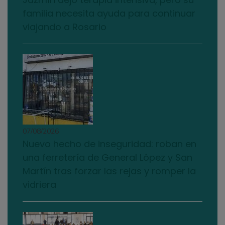
familia necesita ayuda para continuar
viajando a Rosario
07/08/2026
Nuevo hecho de inseguridad: roban en
una ferretería de General López y San
Martín tras forzar las rejas y romper la
vidriera