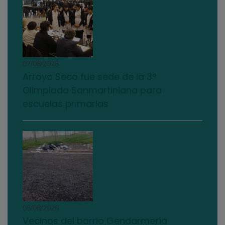
07/08/2026
Arroyo Seco fue sede de la 3°
Olimpiada Sanmartiniana para
escuelas primarias
05/08/2026
Vecinos del barrio Gendarmería