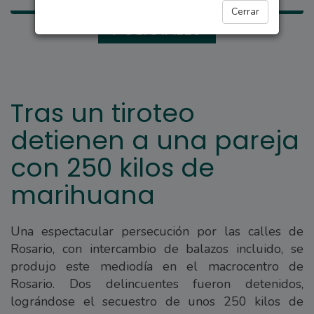
Cerrar
POLICIALES
Tras un tiroteo
detienen a una pareja
con 250 kilos de
marihuana
Una espectacular persecución por las calles de
Rosario, con intercambio de balazos incluido, se
produjo este mediodía en el macrocentro de
Rosario. Dos delincuentes fueron detenidos,
lográndose el secuestro de unos 250 kilos de