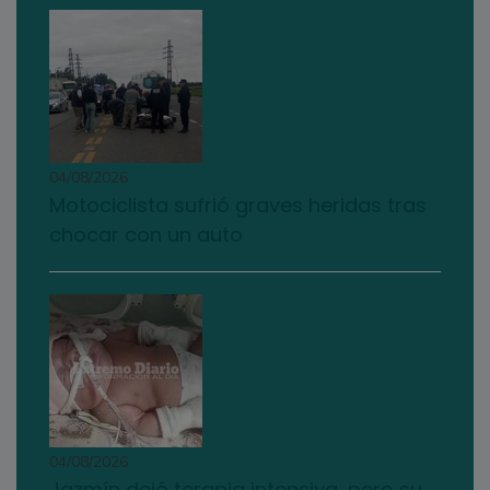
04/08/2026
Motociclista sufrió graves heridas tras
chocar con un auto
04/08/2026
Jazmín dejó terapia intensiva, pero su