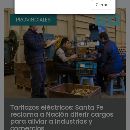
Cerrar
PROVINCIALES
Tarifazos eléctricos: Santa Fe
reclama a Nación diferir cargos
para aliviar a industrias y
comercios