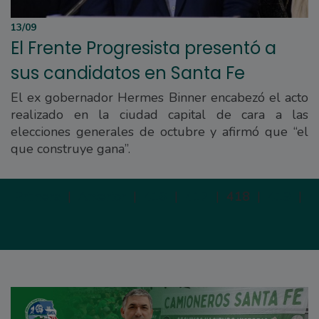
13/09
El Frente Progresista presentó a
sus candidatos en Santa Fe
El ex gobernador Hermes Binner encabezó el acto
realizado en la ciudad capital de cara a las
elecciones generales de octubre y afirmó que “el
que construye gana”.
Primera
|
Anterior
|
416
|
417
|
418
|
419
|
4