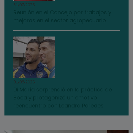
31/07/2026
Reunión en el Concejo por trabajos y
mejoras en el sector agropecuario
01/08/2026
Di María sorprendió en la práctica de
Boca y protagonizó un emotivo
reencuentro con Leandro Paredes