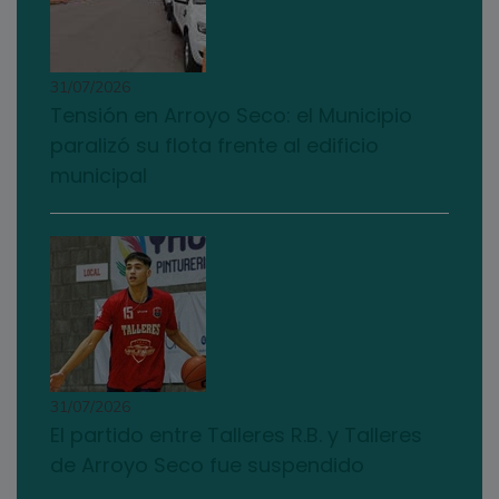
31/07/2026
Tensión en Arroyo Seco: el Municipio
paralizó su flota frente al edificio
municipal
31/07/2026
El partido entre Talleres R.B. y Talleres
de Arroyo Seco fue suspendido