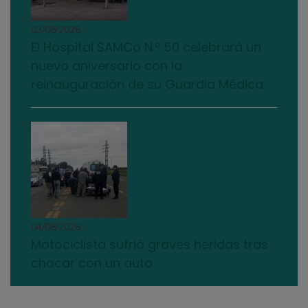
03/08/2026
El Hospital SAMCo N.º 50 celebrará un
nuevo aniversario con la
reinauguración de su Guardia Médica
04/08/2026
Motociclista sufrió graves heridas tras
chocar con un auto