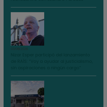
03/08/2026
Nizar Esper participó del lanzamiento
de RAÍS: “Voy a ayudar al justicialismo,
sin aspiraciones a ningún cargo”