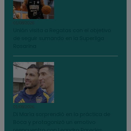
01/08/2026
Unión visita a Regatas con el objetivo
de seguir sumando en la Superliga
Rosarina
01/08/2026
Di María sorprendió en la práctica de
Boca y protagonizó un emotivo
reencuentro con Leandro Paredes