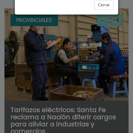
Cerrar
PROVINCIALES
Tarifazos eléctricos: Santa Fe
reclama a Nación diferir cargos
para aliviar a industrias y
comercios