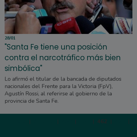
28/01
"Santa Fe tiene una posición
contra el narcotráfico más bien
simbólica"
Lo afirmó el titular de la bancada de diputados
nacionales del Frente para la Victoria (FpV),
Agustín Rossi, al referirse al gobierno de la
provincia de Santa Fe.
Primera
|
Anterior
|
460
|
461
|
462
|
463
|
4