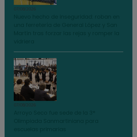
07/08/2026
Nuevo hecho de inseguridad: roban en
una ferretería de General López y San
Martín tras forzar las rejas y romper la
vidriera
07/08/2026
Arroyo Seco fue sede de la 3°
Olimpiada Sanmartiniana para
escuelas primarias