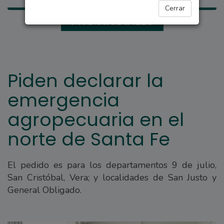
Cerrar
PROVINCIALES
Piden declarar la
emergencia
agropecuaria en el
norte de Santa Fe
El pedido es para los departamentos 9 de julio,
San Cristóbal, Vera; y localidades de San Justo y
General Obligado.