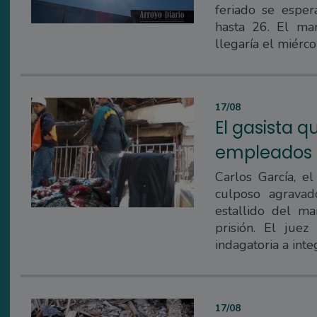
feriado se espe
hasta 26. El ma
llegaría el miérco
17/08
El gasista q
empleados d
Carlos García, e
culposo agrava
estallido del ma
prisión. El jue
indagatoria a inte
17/08