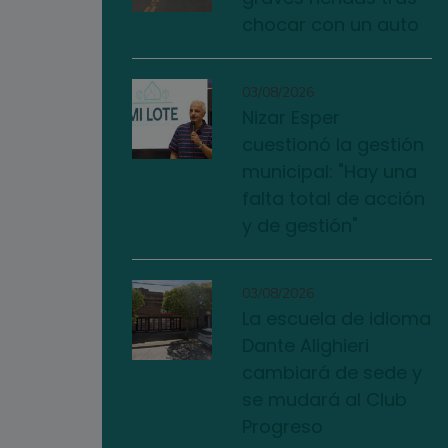
chocar con un auto
03/08/2026
Nizar Esper
cuestionó la gestión
municipal: "Hay una
falta total de acción
y de gestión"
03/08/2026
La escuela de idioma
Dante Alighieri
cambiará de sede y
se mudará al Club
Progreso