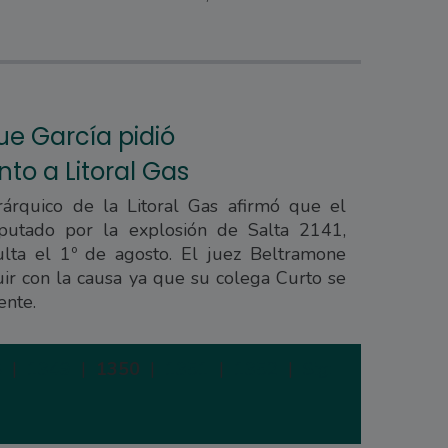
e García pidió
to a Litoral Gas
árquico de la Litoral Gas afirmó que el
mputado por la explosión de Salta 2141,
ulta el 1º de agosto. El juez Beltramone
uir con la causa ya que su colega Curto se
ente.
8
|
1349
|
1350
|
1351
|
1352
|
Siguiente
|
Últi