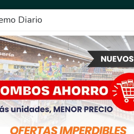
emo Diario
OCIO
DEPORTES
FIGHIERA
GENERAL LAGOS
POLICIALES
RE