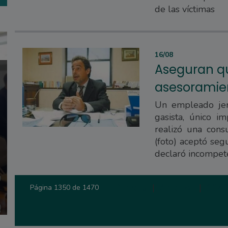
de las víctimas
16/08
Aseguran qu
asesoramien
Un empleado jer
gasista, único i
realizó una cons
(foto) aceptó seg
declaró incompet
Primera
|
Anterior
|
134
Página 1350 de 1470