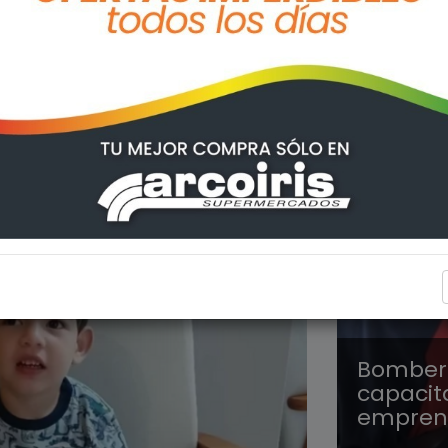
REGION
Bombero
capacit
emprend