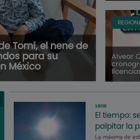
REGION
de Tomi, el nene de
ndos para su
Alvear 
cronogr
n México
licenci
18/08
El tiempo:
palpitar la 
La máxima de est