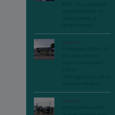
RAÍS: “Voy a ayudar
al justicialismo, sin
aspiraciones a
ningún cargo”
03/08/2026
El Hospital SAMCo N.º
50 celebrará un
nuevo aniversario
con la
reinauguración de su
Guardia Médica
04/08/2026
Motociclista sufrió
graves heridas tras