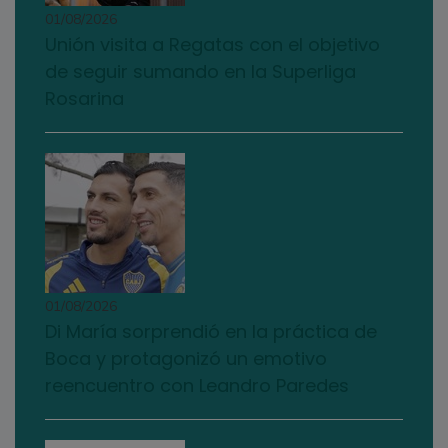
01/08/2026
Unión visita a Regatas con el objetivo
de seguir sumando en la Superliga
Rosarina
01/08/2026
Di María sorprendió en la práctica de
Boca y protagonizó un emotivo
reencuentro con Leandro Paredes