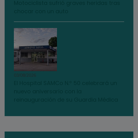
Motociclista sufrió graves heridas tras
chocar con un auto
03/08/2026
El Hospital SAMCo N.º 50 celebrará un
nuevo aniversario con la
reinauguración de su Guardia Médica