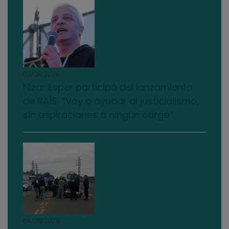
03/08/2026
Nizar Esper participó del lanzamiento
de RAÍS: “Voy a ayudar al justicialismo,
sin aspiraciones a ningún cargo”
04/08/2026