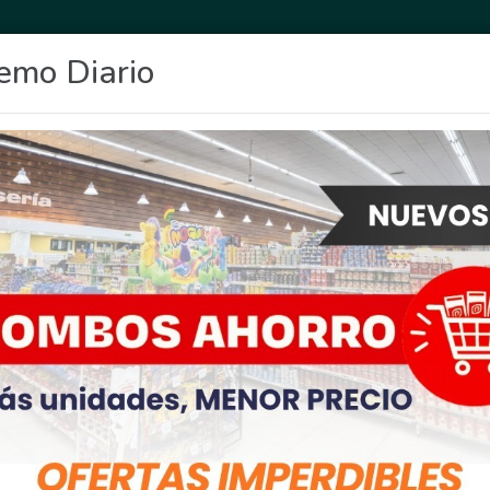
emo Diario
OCIO
DEPORTES
FIGHIERA
GENERAL LAGOS
POLICIALES
RE