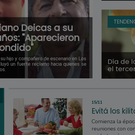
TENDEN
ciano Deicas a su
ños: "Aparecieron
condido"
 su hijo y compañero de escenario en Los
Día de l
luyó un fuerte reclamo hacia quienes se
el terc
os.
15/11
Evitá los kil
Comienza la époc
reuniones con com