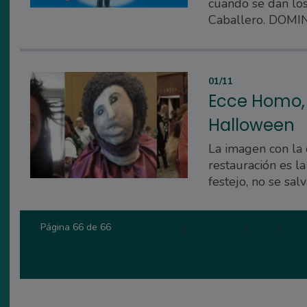
cuando se dan lo
Caballero. DOM
01/11
Ecce Homo, 
Halloween
La imagen con la 
restauración es l
festejo, no se sal
Primera
|
Anterior
|
62
|
63
Página 66 de 66