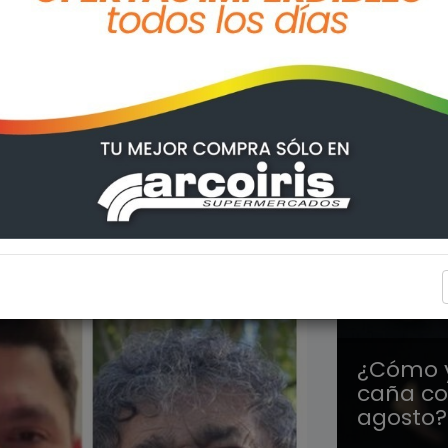
TENDEN
¿Cómo y
caña co
agosto?