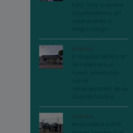
RAÍS: “Voy a ayudar
al justicialismo, sin
aspiraciones a
ningún cargo”
03/08/2026
El Hospital SAMCo N.º
50 celebrará un
nuevo aniversario
con la
reinauguración de su
Guardia Médica
04/08/2026
Motociclista sufrió
graves heridas tras