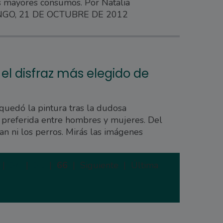
s mayores consumos. Por Natalia
INGO, 21 DE OCTUBRE DE 2012
el disfraz más elegido de
quedó la pintura tras la dudosa
a preferida entre hombres y mujeres. Del
van ni los perros. Mirás las imágenes
|
64
|
65
|
66
|
Siguiente |
Última