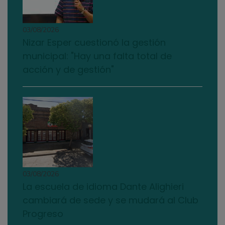
03/08/2026
Nizar Esper cuestionó la gestión
municipal: "Hay una falta total de
acción y de gestión"
03/08/2026
La escuela de idioma Dante Alighieri
cambiará de sede y se mudará al Club
Progreso