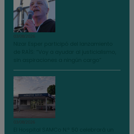
03/08/2026
Nizar Esper participó del lanzamiento
de RAÍS: “Voy a ayudar al justicialismo,
sin aspiraciones a ningún cargo”
03/08/2026
El Hospital SAMCo N.º 50 celebrará un