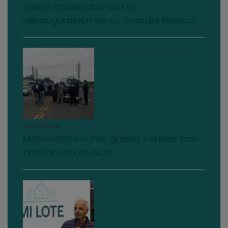
nuevo aniversario con la
reinauguración de su Guardia Médica
04/08/2026
Motociclista sufrió graves heridas tras
chocar con un auto