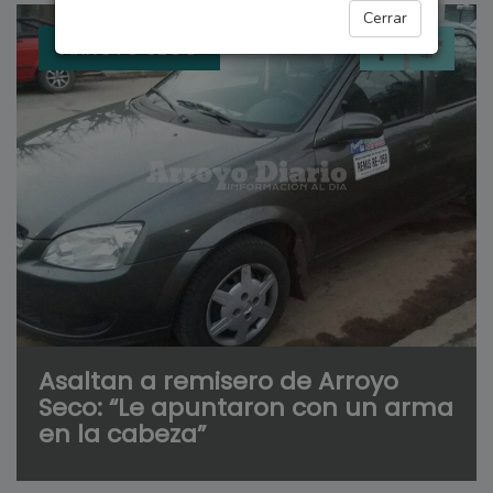
Cerrar
ARROYO SECO
Asaltan a remisero de Arroyo
Seco: “Le apuntaron con un arma
en la cabeza”