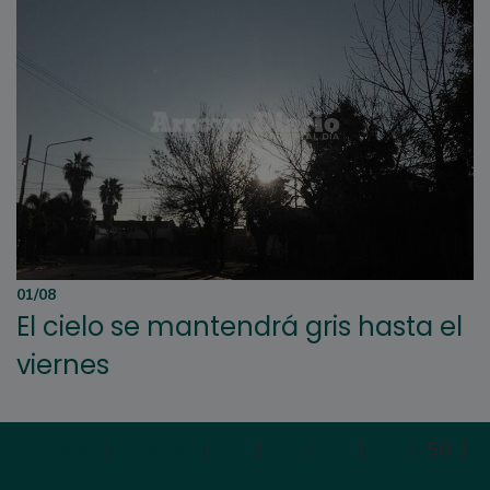
01/08
El cielo se mantendrá gris hasta el
viernes
Primera
|
Anterior
|
46
|
47
|
48
|
49
|
50
|
S