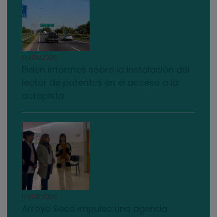
05/08/2026
Piden informes sobre la instalación del
lector de patentes en el acceso a la
autopista
05/08/2026
Arroyo Seco impulsa una agenda