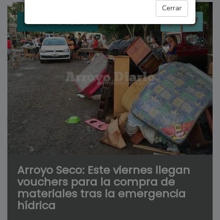
Cerrar
ARROYO SECO
Arroyo Seco: Este viernes llegan
vouchers para la compra de
materiales tras la emergencia
hídrica