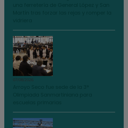
una ferretería de General López y San
Martín tras forzar las rejas y romper la
vidriera
07/08/2026
Arroyo Seco fue sede de la 3°
Olimpiada Sanmartiniana para
escuelas primarias