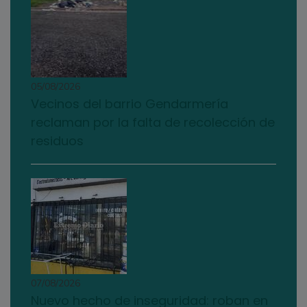
05/08/2026
Vecinos del barrio Gendarmería
reclaman por la falta de recolección de
residuos
07/08/2026
Nuevo hecho de inseguridad: roban en