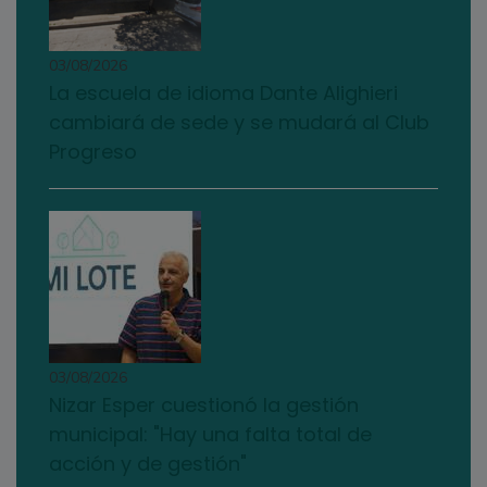
03/08/2026
La escuela de idioma Dante Alighieri
cambiará de sede y se mudará al Club
Progreso
03/08/2026
Nizar Esper cuestionó la gestión
municipal: "Hay una falta total de
acción y de gestión"