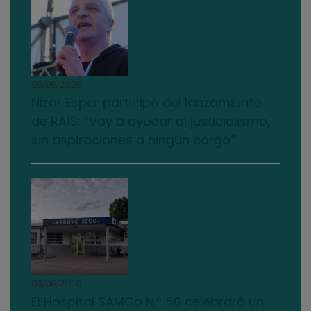
03/08/2026
Nizar Esper participó del lanzamiento
de RAÍS: “Voy a ayudar al justicialismo,
sin aspiraciones a ningún cargo”
03/08/2026
El Hospital SAMCo N.º 50 celebrará un