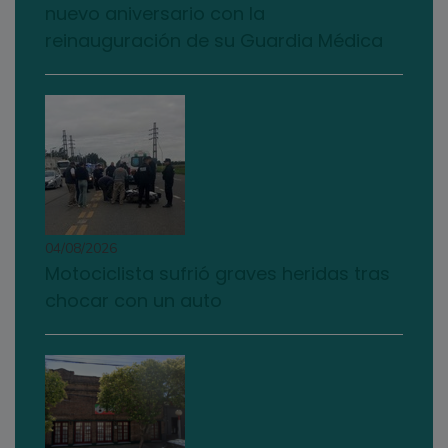
nuevo aniversario con la
reinauguración de su Guardia Médica
04/08/2026
Motociclista sufrió graves heridas tras
chocar con un auto