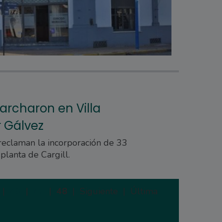
archaron en Villa
 Gálvez
reclaman la incorporación de 33
planta de Cargill.
|
46
|
47
|
48
|
Siguiente |
Última