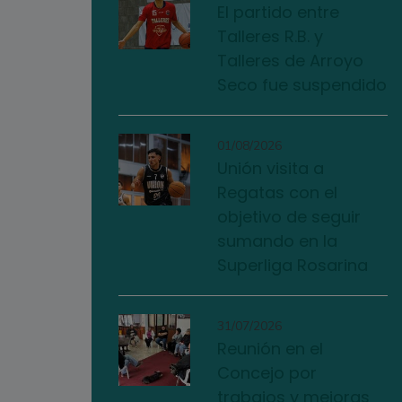
El partido entre
Talleres R.B. y
Talleres de Arroyo
Seco fue suspendido
01/08/2026
Unión visita a
Regatas con el
objetivo de seguir
sumando en la
Superliga Rosarina
31/07/2026
Reunión en el
Concejo por
trabajos y mejoras