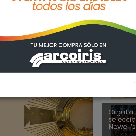
FIGHIER
Orgullo
selecci
Newell’s