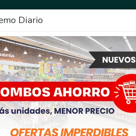
emo Diario
OCIO
DEPORTES
FIGHIERA
GENERAL LAGOS
POLICIALES
RE