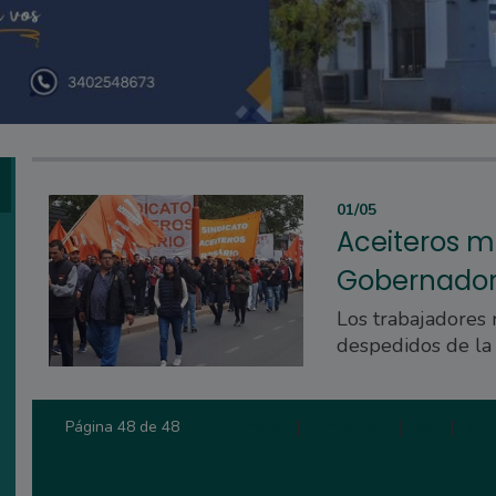
01/05
Aceiteros m
Gobernador
Los trabajadores 
despedidos de la 
Primera
|
Anterior
|
44
|
45
Página 48 de 48