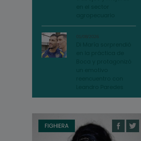
en el sector
agropecuario
01/08/2026
Di María sorprendió
en la práctica de
Boca y protagonizó
un emotivo
reencuentro con
Leandro Paredes
FIGHIERA