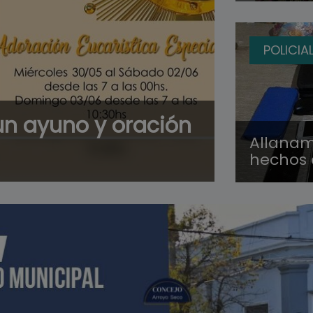
POLICIA
 un ayuno y oración
Allanami
hechos 