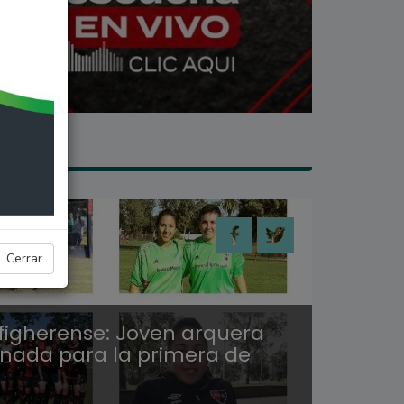
A
Cerrar
 figherense: Joven arquera
onada para la primera de