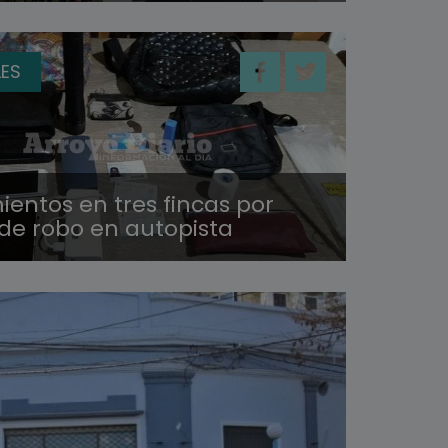
LES
entos en tres fincas por
de robo en autopista