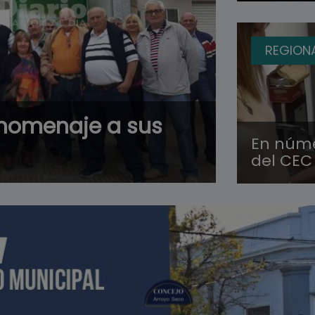
REGION
 homenaje a sus
En núme
del CEC 