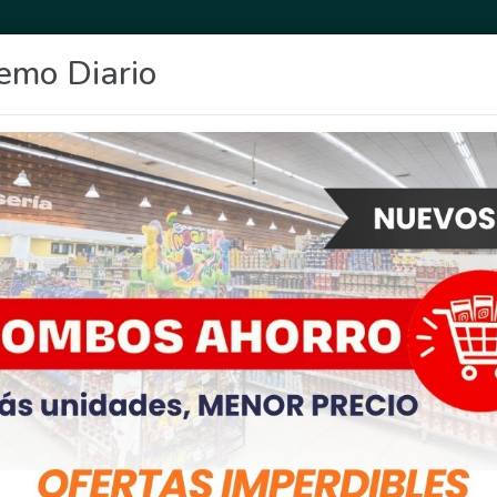
emo Diario
OCIO
DEPORTES
FIGHIERA
GENERAL LAGOS
POLICIALES
RE