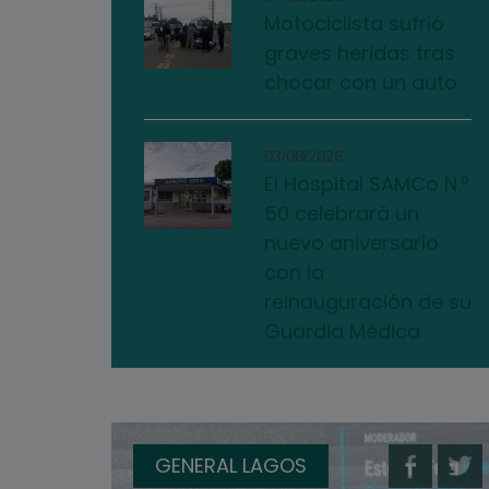
Motociclista sufrió
graves heridas tras
chocar con un auto
03/08/2026
El Hospital SAMCo N.º
50 celebrará un
nuevo aniversario
con la
reinauguración de su
Guardia Médica
GENERAL LAGOS