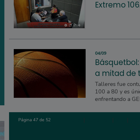
Extremo 106
04/09
Básquetbol: 
a mitad de t
Talleres fue con
100 a 80 y es úni
enfrentando a GE
Primera
|
Anterior
|
45
|
46
Página 47 de 52