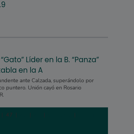
.9
“Gato” Líder en la B. “Panza”
abla en la A
tundente ante Calzada, superándolo por
co puntero. Unión cayó en Rosario
R.
|
47
|
48
|
49
|
Siguiente
|
Última