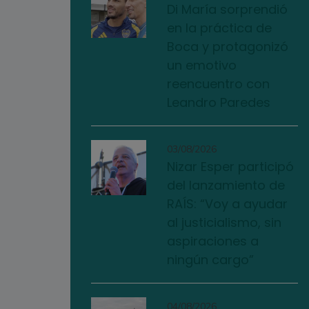
Di María sorprendió
en la práctica de
Boca y protagonizó
un emotivo
reencuentro con
Leandro Paredes
03/08/2026
Nizar Esper participó
del lanzamiento de
RAÍS: “Voy a ayudar
al justicialismo, sin
aspiraciones a
ningún cargo”
04/08/2026