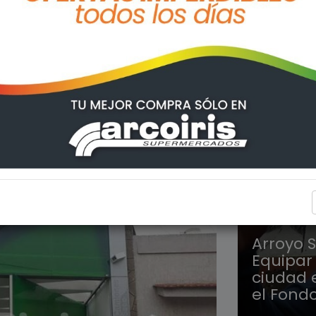
ARROYO
Arroyo S
Equipar
ciudad 
el Fondo