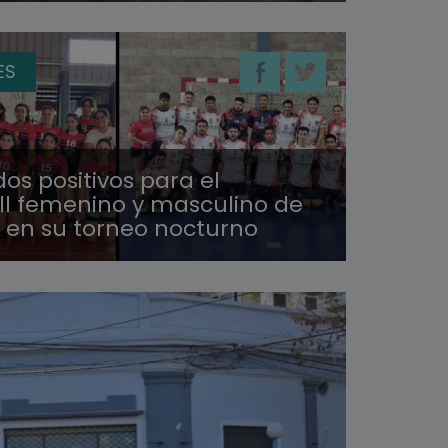
ES
os positivos para el
l femenino y masculino de
, en su torneo nocturno