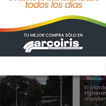
DEPORT
El plant
Fighere
mantiene