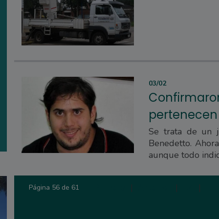
03/02
Confirmaron
pertenecen
Se trata de un 
Benedetto. Ahora 
aunque todo indic
Primera
|
Anterior
|
54
|
55
Página 56 de 61