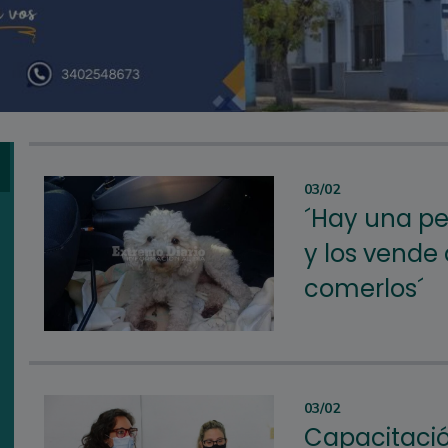
03/02
´Hay una p
y los vende
comerlos´
03/02
Capacitació