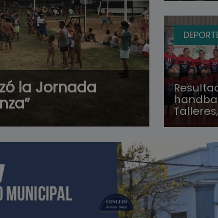
DEPORT
izó la Jornada
Resultad
handbal
anza”
Talleres