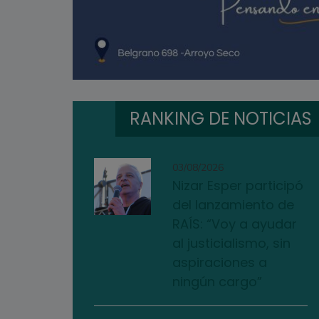
RANKING DE NOTICIAS
03/08/2026
Nizar Esper participó
del lanzamiento de
RAÍS: “Voy a ayudar
al justicialismo, sin
aspiraciones a
ningún cargo”