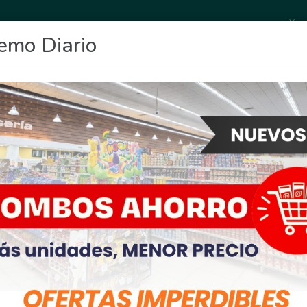
Vier
emo Diario
OCIO
DEPORTES
FIGHIERA
GENERAL LAGOS
POLICIALES
RE