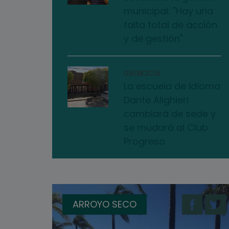
municipal: "Hay una
falta total de acción
y de gestión"
03/08/2026
La escuela de idioma
Dante Alighieri
cambiará de sede y
se mudará al Club
Progreso
ARROYO SECO