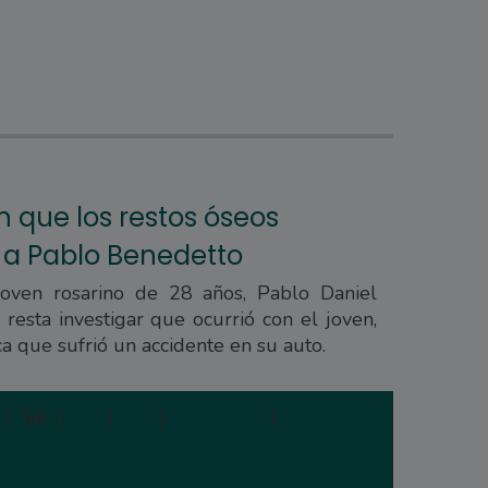
 que los restos óseos
 a Pablo Benedetto
joven rosarino de 28 años, Pablo Daniel
resta investigar que ocurrió con el joven,
a que sufrió un accidente en su auto.
|
56
|
57
|
58
|
Siguiente
|
Última