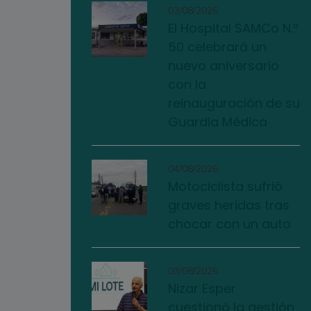
03/08/2026
El Hospital SAMCo N.º
50 celebrará un
nuevo aniversario
con la
reinauguración de su
Guardia Médica
04/08/2026
Motociclista sufrió
graves heridas tras
chocar con un auto
03/08/2026
Nizar Esper
cuestionó la gestión