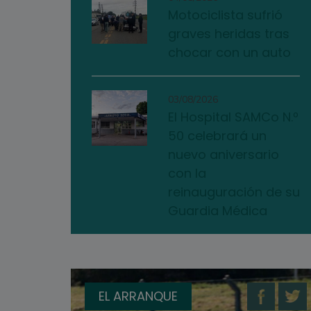
Motociclista sufrió
graves heridas tras
chocar con un auto
03/08/2026
El Hospital SAMCo N.º
50 celebrará un
nuevo aniversario
con la
reinauguración de su
Guardia Médica
EL ARRANQUE