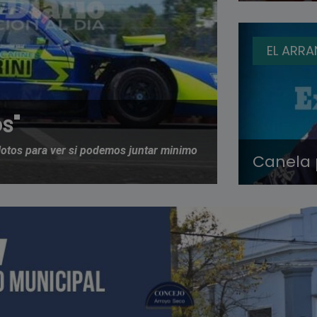
EL ARR
s"
otos para ver si podemos juntar minimo
Canela p