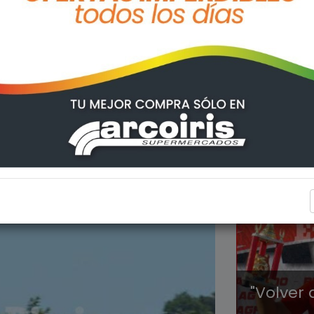
EL ARR
"Volver 