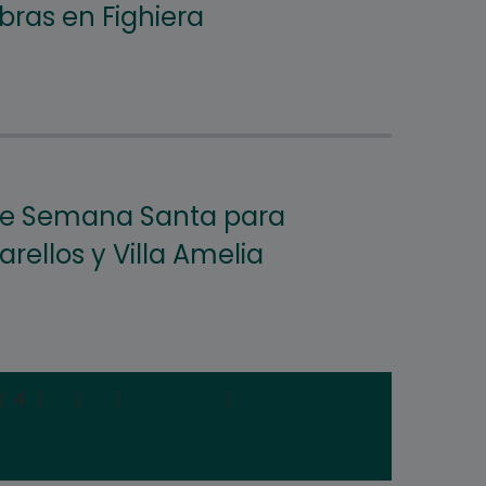
bras en Fighiera
e Semana Santa para
arellos y Villa Amelia
|
4
|
5
|
6
|
Siguiente
|
Última