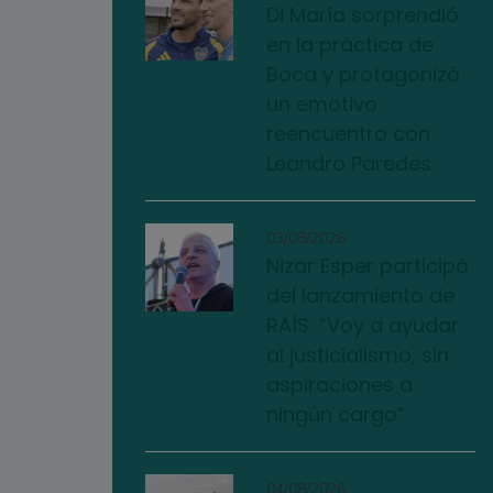
Di María sorprendió
en la práctica de
Boca y protagonizó
un emotivo
reencuentro con
Leandro Paredes
03/08/2026
Nizar Esper participó
del lanzamiento de
RAÍS: “Voy a ayudar
al justicialismo, sin
aspiraciones a
ningún cargo”
04/08/2026