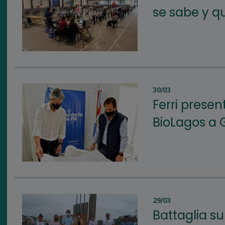
se sabe y q
30/03
Ferri presen
BioLagos a 
29/03
Battaglia s