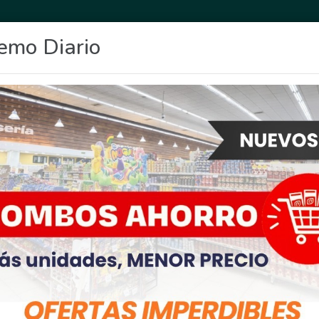
emo Diario
OCIO
DEPORTES
FIGHIERA
GENERAL LAGOS
POLICIALES
RE