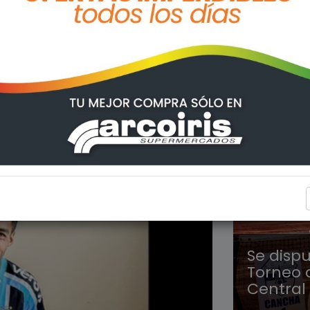
DEPORT
Se dispu
Torneo 
Central