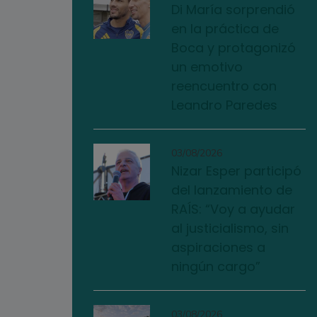
Di María sorprendió
en la práctica de
Boca y protagonizó
un emotivo
reencuentro con
Leandro Paredes
03/08/2026
Nizar Esper participó
del lanzamiento de
RAÍS: “Voy a ayudar
al justicialismo, sin
aspiraciones a
ningún cargo”
03/08/2026