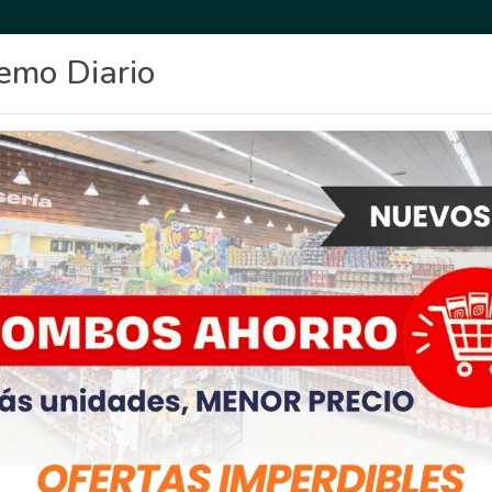
emo Diario
OCIO
DEPORTES
FIGHIERA
GENERAL LAGOS
POLICIALES
RE