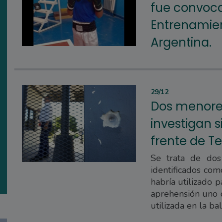
fue convoc
Entrenamien
Argentina.
29/12
Dos menores
investigan s
frente de Tel
Se trata de do
identificados co
habría utilizado 
aprehensión uno d
utilizada en la ba