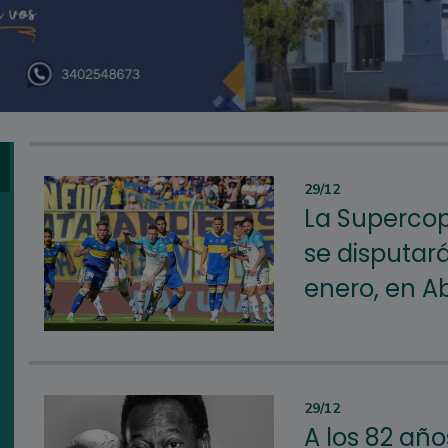
29/12
La Supercop
se disputará
enero, en A
29/12
A los 82 año