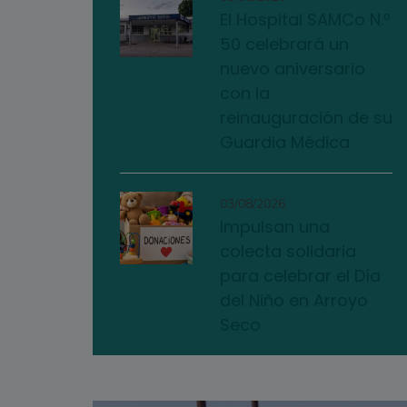
El Hospital SAMCo N.º
50 celebrará un
nuevo aniversario
con la
reinauguración de su
Guardia Médica
03/08/2026
Impulsan una
colecta solidaria
para celebrar el Día
del Niño en Arroyo
Seco