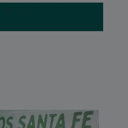
|
5
|
6
|
7
|
Siguiente
|
Última