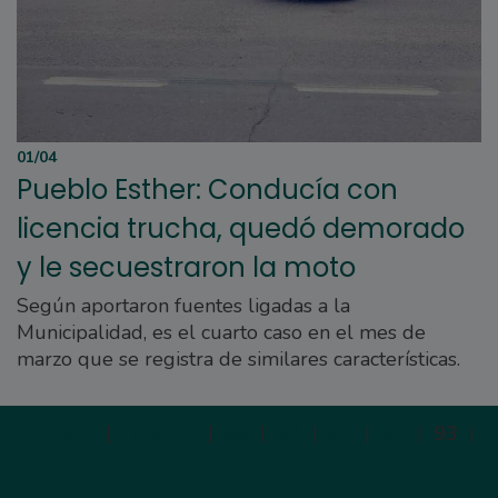
01/04
Pueblo Esther: Conducía con
licencia trucha, quedó demorado
y le secuestraron la moto
Según aportaron fuentes ligadas a la
Municipalidad, es el cuarto caso en el mes de
marzo que se registra de similares características.
Primera
|
Anterior
|
89
|
90
|
91
|
92
|
93
|
S