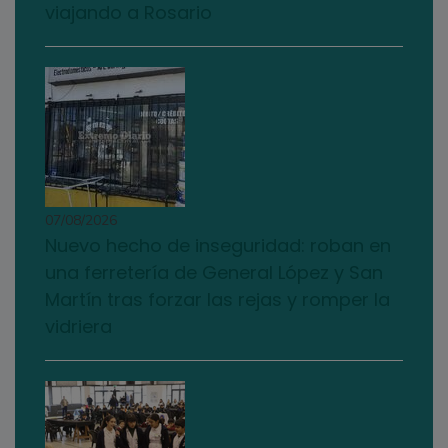
viajando a Rosario
07/08/2026
Nuevo hecho de inseguridad: roban en
una ferretería de General López y San
Martín tras forzar las rejas y romper la
vidriera