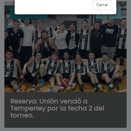
Cerrar
DEPORTES
Reserva: Unión venció a
Temperley por la fecha 2 del
torneo.