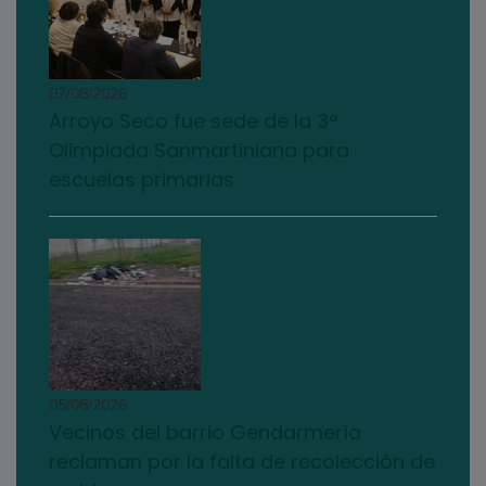
07/08/2026
Arroyo Seco fue sede de la 3°
Olimpiada Sanmartiniana para
escuelas primarias
05/08/2026
Vecinos del barrio Gendarmería
reclaman por la falta de recolección de