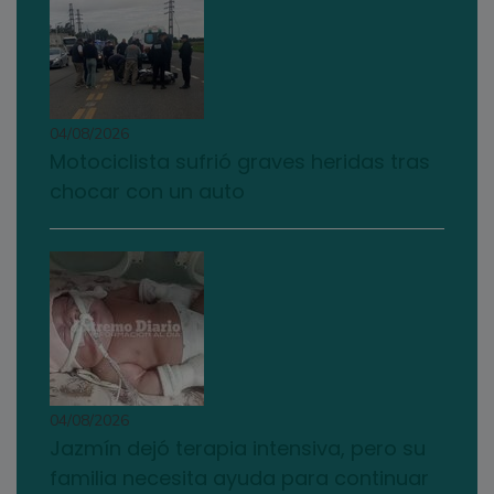
04/08/2026
Motociclista sufrió graves heridas tras
chocar con un auto
04/08/2026
Jazmín dejó terapia intensiva, pero su
familia necesita ayuda para continuar