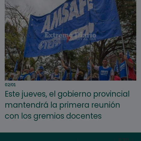
02/01
Este jueves, el gobierno provincial
mantendrá la primera reunión
con los gremios docentes
Primera
|
Anterior
|
617
|
618
|
619
|
620
|
6