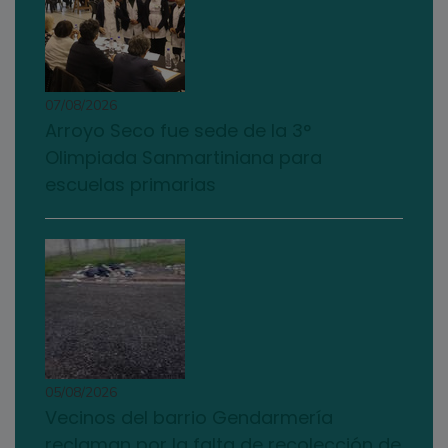
07/08/2026
Arroyo Seco fue sede de la 3°
Olimpiada Sanmartiniana para
escuelas primarias
05/08/2026
Vecinos del barrio Gendarmería
reclaman por la falta de recolección de