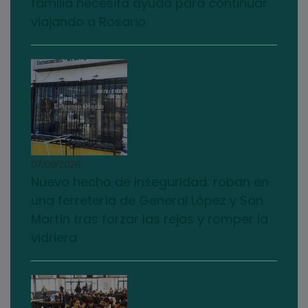
familia necesita ayuda para continuar
viajando a Rosario
07/08/2026
Nuevo hecho de inseguridad: roban en
una ferretería de General López y San
Martín tras forzar las rejas y romper la
vidriera