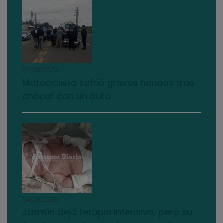
04/08/2026
Motociclista sufrió graves heridas tras
chocar con un auto
04/08/2026
Jazmín dejó terapia intensiva, pero su