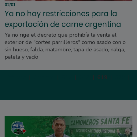
02/01
Ya no hay restricciones para la
exportación de carne argentina
Ya no rige el decreto que prohibía la venta al
exterior de "cortes parrilleros" como asado con o
sin hueso, falda, matambre, tapa de asado, nalga,
paleta y vacío
Primera
|
Anterior
|
617
|
618
|
619
|
620
|
6