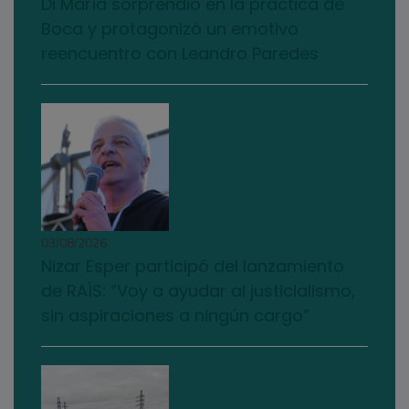
Di María sorprendió en la práctica de
Boca y protagonizó un emotivo
reencuentro con Leandro Paredes
03/08/2026
Nizar Esper participó del lanzamiento
de RAÍS: “Voy a ayudar al justicialismo,
sin aspiraciones a ningún cargo”