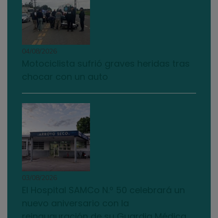
04/08/2026
Motociclista sufrió graves heridas tras
chocar con un auto
03/08/2026
El Hospital SAMCo N.º 50 celebrará un
nuevo aniversario con la
reinauguración de su Guardia Médica