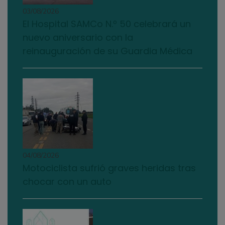
03/08/2026
El Hospital SAMCo N.º 50 celebrará un
nuevo aniversario con la
reinauguración de su Guardia Médica
04/08/2026
Motociclista sufrió graves heridas tras
chocar con un auto