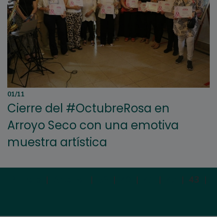
01/11
Cierre del #OctubreRosa en
Arroyo Seco con una emotiva
muestra artística
Primera
|
Anterior
|
39
|
40
|
41
|
42
|
43
|
S