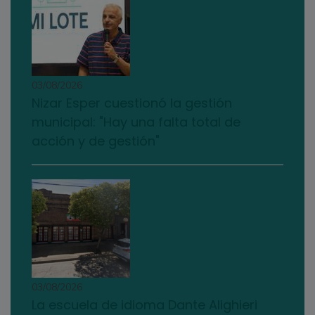
03/08/2026
Nizar Esper cuestionó la gestión
municipal: "Hay una falta total de
acción y de gestión"
03/08/2026
La escuela de idioma Dante Alighieri