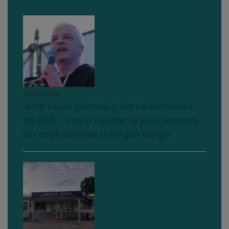
03/08/2026
Nizar Esper participó del lanzamiento
de RAÍS: “Voy a ayudar al justicialismo,
sin aspiraciones a ningún cargo”