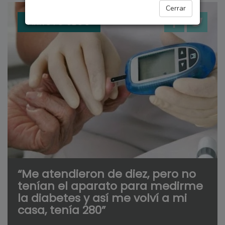
Cerrar
ARROYO SECO
“Me atendieron de diez, pero no
tenían el aparato para medirme
la diabetes y así me volví a mi
casa, tenía 280”