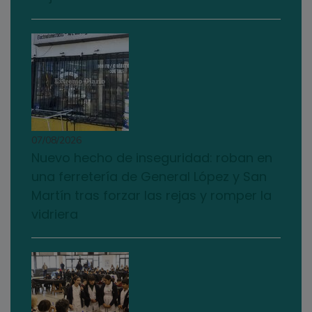
07/08/2026
Nuevo hecho de inseguridad: roban en
una ferretería de General López y San
Martín tras forzar las rejas y romper la
vidriera