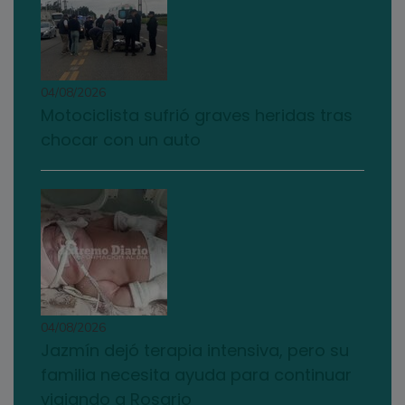
04/08/2026
Motociclista sufrió graves heridas tras
chocar con un auto
04/08/2026
Jazmín dejó terapia intensiva, pero su
familia necesita ayuda para continuar
viajando a Rosario