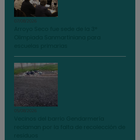
07/08/2026
Arroyo Seco fue sede de la 3°
Olimpiada Sanmartiniana para
escuelas primarias
05/08/2026
Vecinos del barrio Gendarmería
reclaman por la falta de recolección de
residuos