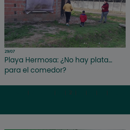
29/07
Playa Hermosa: ¿No hay plata…
para el comedor?
Primera
|
Anterior
|
1
|
2
|
3
|
4
|
5
|
Siguien