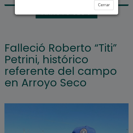
Cerrar
ARROYO SECO
Falleció Roberto “Titi”
Petrini, histórico
referente del campo
en Arroyo Seco