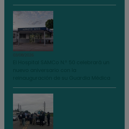
03/08/2026
El Hospital SAMCo N.º 50 celebrará un
nuevo aniversario con la
reinauguración de su Guardia Médica