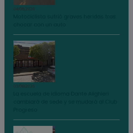
04/08/2026
Motociclista sufrió graves heridas tras
chocar con un auto
03/08/2026
La escuela de idioma Dante Alighieri
cambiará de sede y se mudará al Club
Progreso