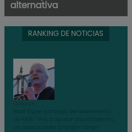
alternativa
RANKING DE NOTICIAS
03/08/2026
Nizar Esper participó del lanzamiento
de RAÍS: “Voy a ayudar al justicialismo,
sin aspiraciones a ningún cargo”