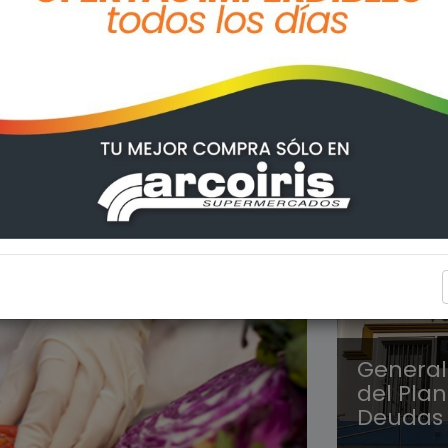
GENERA
General
del Plan
Deudas 