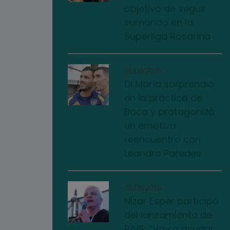
objetivo de seguir
sumando en la
Superliga Rosarina
01/08/2026
Di María sorprendió
en la práctica de
Boca y protagonizó
un emotivo
reencuentro con
Leandro Paredes
03/08/2026
Nizar Esper participó
del lanzamiento de
RAÍS: “Voy a ayudar