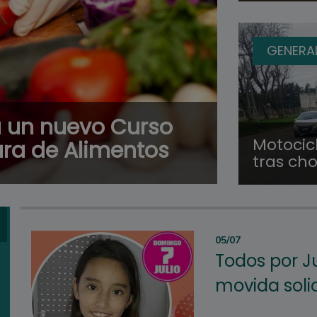
GENERA
á un nuevo Curso
Motocicl
ra de Alimentos
tras ch
05/07
Todos por Ju
movida soli