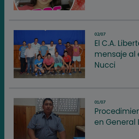
02/07
El C.A. Libe
mensaje al 
Nucci
01/07
Procedimien
en General 