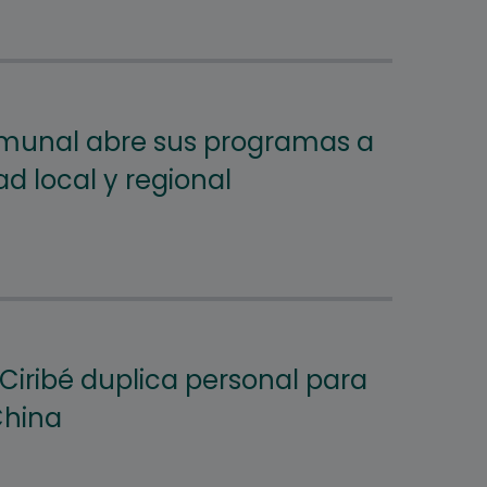
omunal abre sus programas a
d local y regional
co Ciribé duplica personal para
China