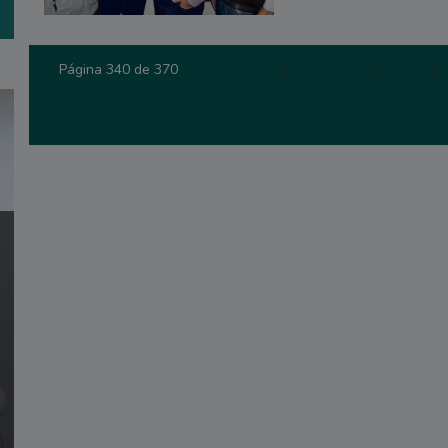
Primera
|
Anterior
|
338
|
Página 340 de 370