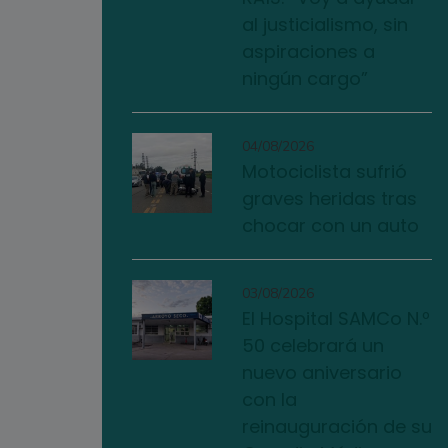
al justicialismo, sin
aspiraciones a
ningún cargo”
04/08/2026
Motociclista sufrió
graves heridas tras
chocar con un auto
03/08/2026
El Hospital SAMCo N.º
50 celebrará un
nuevo aniversario
con la
reinauguración de su