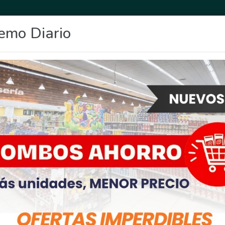
emo Diario
OCIO
DEPORTES
FIGHIERA
GENERAL LAGOS
POLICIALES
RE