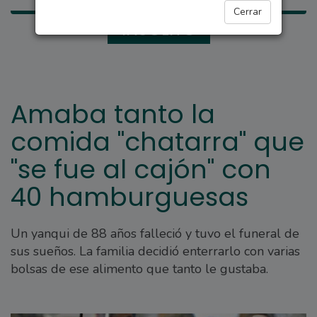
Cerrar
INSÓLITO
Amaba tanto la
comida "chatarra" que
"se fue al cajón" con
40 hamburguesas
Un yanqui de 88 años falleció y tuvo el funeral de
sus sueños. La familia decidió enterrarlo con varias
bolsas de ese alimento que tanto le gustaba.