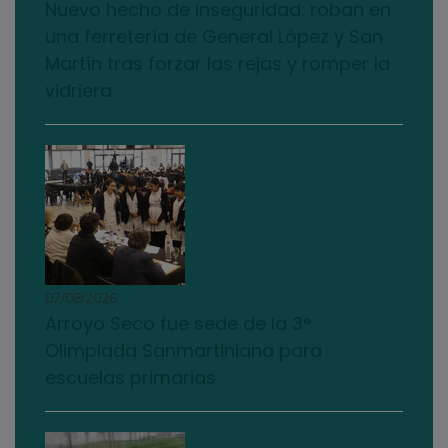
Nuevo hecho de inseguridad: roban en
una ferretería de General López y San
Martín tras forzar las rejas y romper la
vidriera
07/08/2026
Arroyo Seco fue sede de la 3°
Olimpiada Sanmartiniana para
escuelas primarias