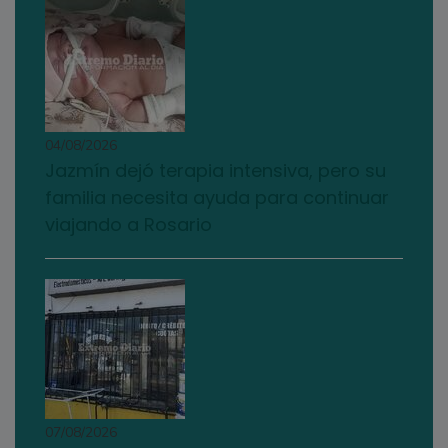
04/08/2026
Jazmín dejó terapia intensiva, pero su
familia necesita ayuda para continuar
viajando a Rosario
07/08/2026