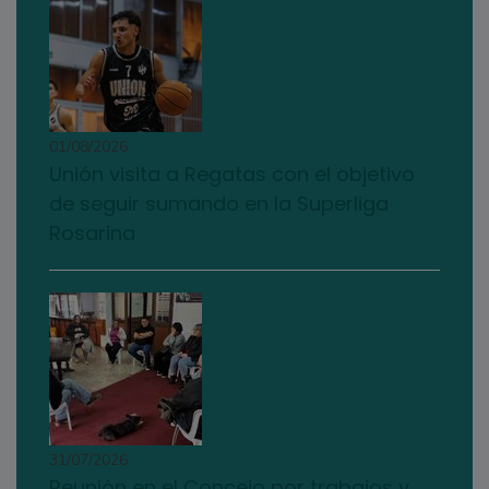
01/08/2026
Unión visita a Regatas con el objetivo
de seguir sumando en la Superliga
Rosarina
31/07/2026
Reunión en el Concejo por trabajos y