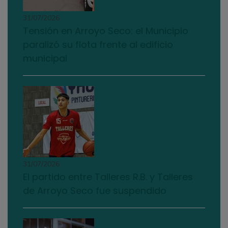
31/07/2026
Tensión en Arroyo Seco: el Municipio
paralizó su flota frente al edificio
municipal
31/07/2026
El partido entre Talleres R.B. y Talleres
de Arroyo Seco fue suspendido