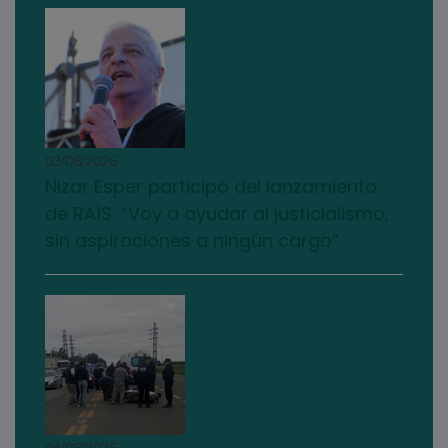
03/08/2026
Nizar Esper participó del lanzamiento
de RAÍS: “Voy a ayudar al justicialismo,
sin aspiraciones a ningún cargo”