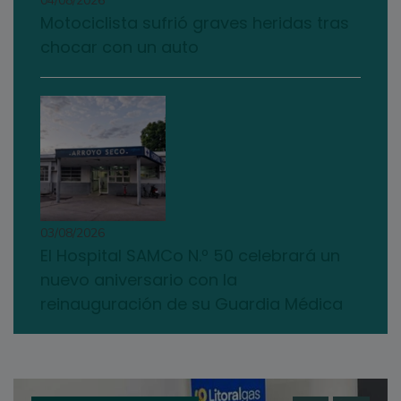
04/08/2026
Motociclista sufrió graves heridas tras
chocar con un auto
03/08/2026
El Hospital SAMCo N.º 50 celebrará un
nuevo aniversario con la
reinauguración de su Guardia Médica