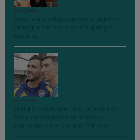
01/08/2026
Unión visita a Regatas con el objetivo
de seguir sumando en la Superliga
Rosarina
01/08/2026
Di María sorprendió en la práctica de
Boca y protagonizó un emotivo
reencuentro con Leandro Paredes