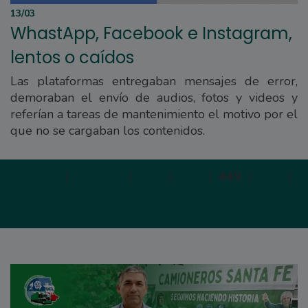
13/03
WhastApp, Facebook e Instagram,
lentos o caídos
Las plataformas entregaban mensajes de error,
demoraban el envío de audios, fotos y videos y
referían a tareas de mantenimiento el motivo por el
que no se cargaban los contenidos.
Primera
|
Anterior
|
447
|
448
|
449
|
450
|
4