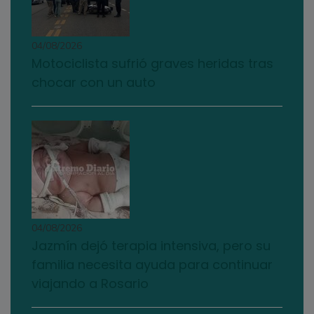
04/08/2026
Motociclista sufrió graves heridas tras
chocar con un auto
04/08/2026
Jazmín dejó terapia intensiva, pero su
familia necesita ayuda para continuar
viajando a Rosario