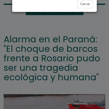
Cerrar
INTERÉS GENERAL
Alarma en el Paraná:
"El choque de barcos
frente a Rosario pudo
ser una tragedia
ecológica y humana"