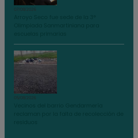
07/08/2026
Arroyo Seco fue sede de la 3°
Olimpiada Sanmartiniana para
escuelas primarias
05/08/2026
Vecinos del barrio Gendarmería
reclaman por la falta de recolección de
residuos