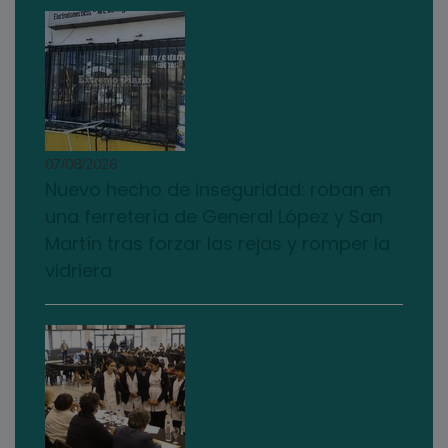
07/08/2026
Nuevo hecho de inseguridad: roban en
una ferretería de General López y San
Martín tras forzar las rejas y romper la
vidriera