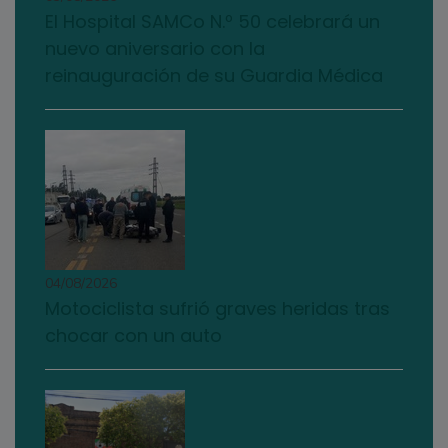
El Hospital SAMCo N.º 50 celebrará un
nuevo aniversario con la
reinauguración de su Guardia Médica
04/08/2026
Motociclista sufrió graves heridas tras
chocar con un auto