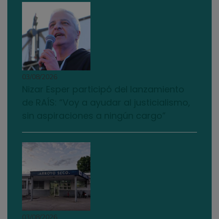
03/08/2026
Nizar Esper participó del lanzamiento
de RAÍS: “Voy a ayudar al justicialismo,
sin aspiraciones a ningún cargo”
03/08/2026