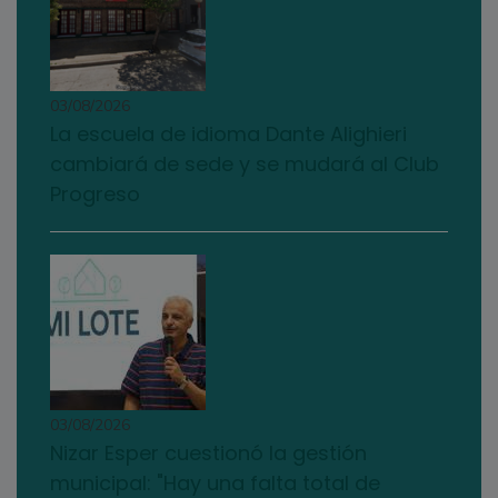
03/08/2026
La escuela de idioma Dante Alighieri
cambiará de sede y se mudará al Club
Progreso
03/08/2026
Nizar Esper cuestionó la gestión
municipal: "Hay una falta total de