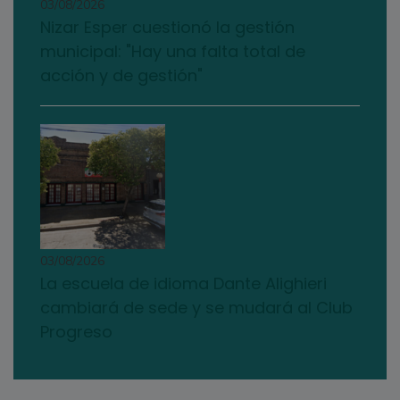
03/08/2026
Nizar Esper cuestionó la gestión
municipal: "Hay una falta total de
acción y de gestión"
03/08/2026
La escuela de idioma Dante Alighieri
cambiará de sede y se mudará al Club
Progreso