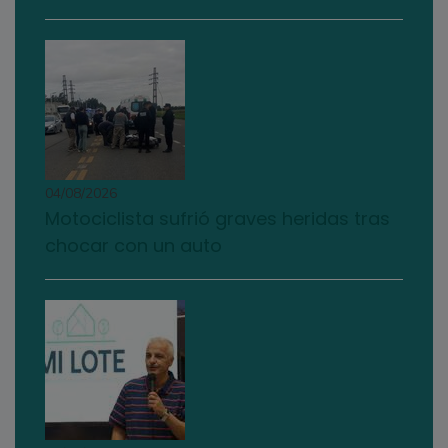
04/08/2026
Motociclista sufrió graves heridas tras
chocar con un auto