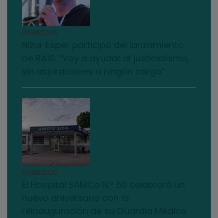
03/08/2026
Nizar Esper participó del lanzamiento
de RAÍS: “Voy a ayudar al justicialismo,
sin aspiraciones a ningún cargo”
03/08/2026
El Hospital SAMCo N.º 50 celebrará un
nuevo aniversario con la
reinauguración de su Guardia Médica