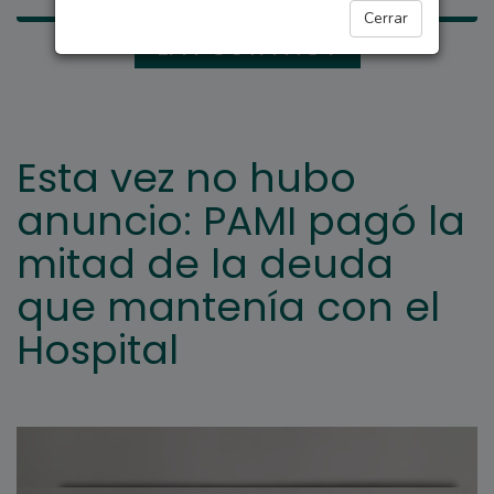
Cerrar
LA POSTA HOY
Esta vez no hubo
anuncio: PAMI pagó la
mitad de la deuda
que mantenía con el
Hospital