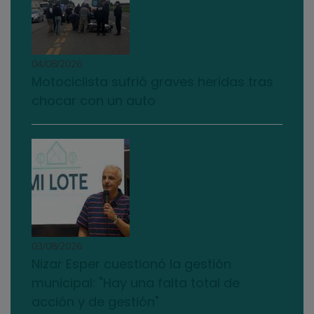
04/08/2026
Motociclista sufrió graves heridas tras
chocar con un auto
03/08/2026
Nizar Esper cuestionó la gestión
municipal: "Hay una falta total de
acción y de gestión"