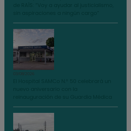
de RAÍS: “Voy a ayudar al justicialismo,
sin aspiraciones a ningún cargo”
03/08/2026
El Hospital SAMCo N.º 50 celebrará un
nuevo aniversario con la
reinauguración de su Guardia Médica