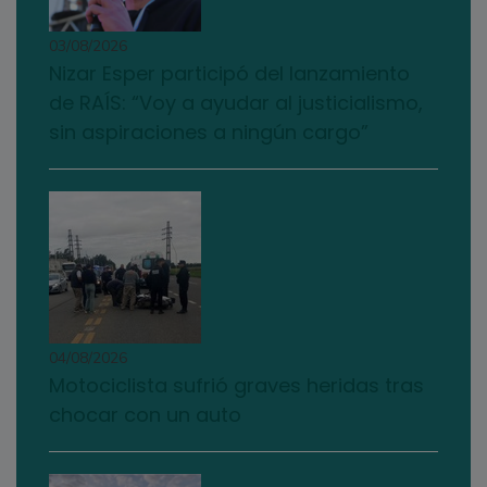
03/08/2026
Nizar Esper participó del lanzamiento
de RAÍS: “Voy a ayudar al justicialismo,
sin aspiraciones a ningún cargo”
04/08/2026
Motociclista sufrió graves heridas tras
chocar con un auto