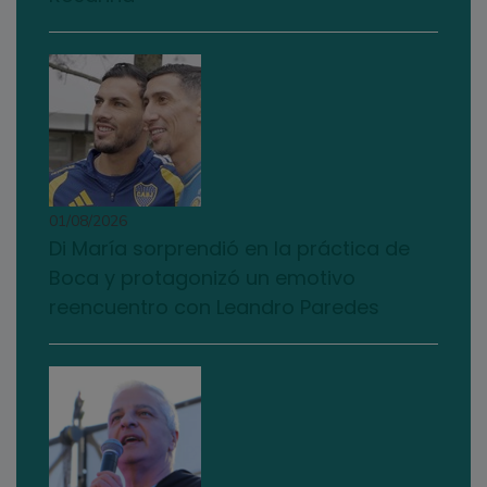
01/08/2026
Di María sorprendió en la práctica de
Boca y protagonizó un emotivo
reencuentro con Leandro Paredes