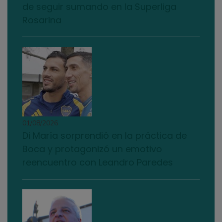
de seguir sumando en la Superliga
Rosarina
01/08/2026
Di María sorprendió en la práctica de
Boca y protagonizó un emotivo
reencuentro con Leandro Paredes