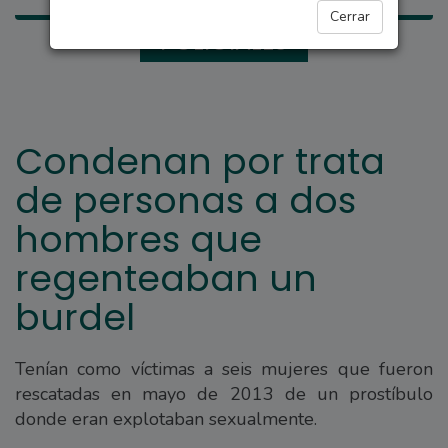
Cerrar
POLICIALES
Condenan por trata
de personas a dos
hombres que
regenteaban un
burdel
Tenían como víctimas a seis mujeres que fueron
rescatadas en mayo de 2013 de un prostíbulo
donde eran explotaban sexualmente.