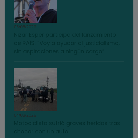
03/08/2026
Nizar Esper participó del lanzamiento
de RAÍS: “Voy a ayudar al justicialismo,
sin aspiraciones a ningún cargo”
04/08/2026
Motociclista sufrió graves heridas tras
chocar con un auto