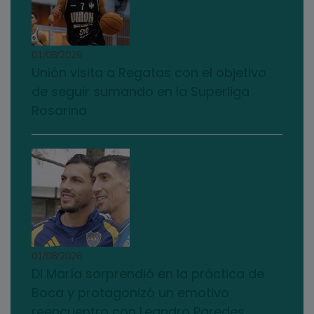
01/08/2026
Unión visita a Regatas con el objetivo
de seguir sumando en la Superliga
Rosarina
01/08/2026
Di María sorprendió en la práctica de
Boca y protagonizó un emotivo
reencuentro con Leandro Paredes