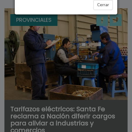
Cerrar
PROVINCIALES
Tarifazos eléctricos: Santa Fe
reclama a Nación diferir cargos
para aliviar a industrias y
comercios