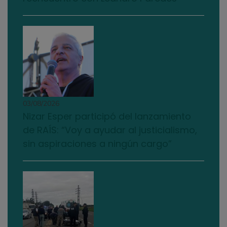
03/08/2026
Nizar Esper participó del lanzamiento
de RAÍS: “Voy a ayudar al justicialismo,
sin aspiraciones a ningún cargo”