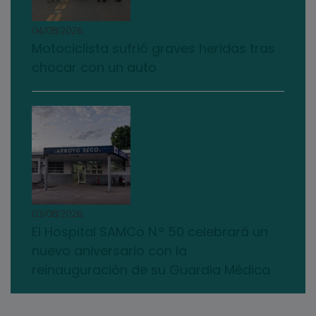
04/08/2026
Motociclista sufrió graves heridas tras
chocar con un auto
03/08/2026
El Hospital SAMCo N.º 50 celebrará un
nuevo aniversario con la
reinauguración de su Guardia Médica