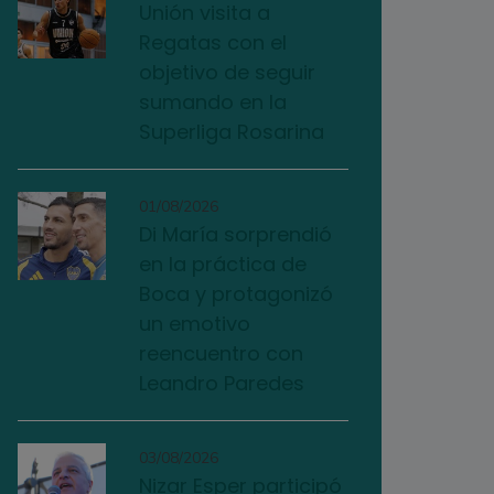
Unión visita a
Regatas con el
objetivo de seguir
sumando en la
Superliga Rosarina
01/08/2026
Di María sorprendió
en la práctica de
Boca y protagonizó
un emotivo
reencuentro con
Leandro Paredes
03/08/2026
Nizar Esper participó