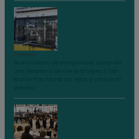
07/08/2026
Nuevo hecho de inseguridad: roban en
una ferretería de General López y San
Martín tras forzar las rejas y romper la
vidriera