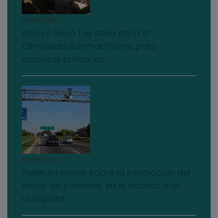
07/08/2026
Arroyo Seco fue sede de la 3°
Olimpiada Sanmartiniana para
escuelas primarias
05/08/2026
Piden informes sobre la instalación del
lector de patentes en el acceso a la
autopista