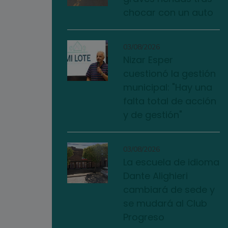
chocar con un auto
03/08/2026
Nizar Esper
cuestionó la gestión
municipal: "Hay una
falta total de acción
y de gestión"
03/08/2026
La escuela de idioma
Dante Alighieri
cambiará de sede y
se mudará al Club
Progreso