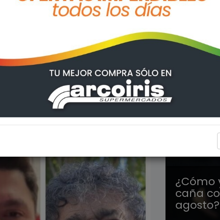
TENDEN
¿Cómo y
caña co
agosto?