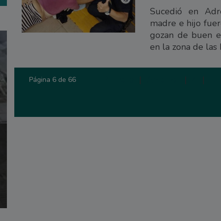
Sucedió en Adr
madre e hijo fuer
gozan de buen es
en la zona de las 
Primera
|
Anterior
|
4
|
5
Página 6 de 66