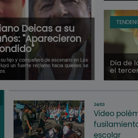
TENDEN
ciano Deicas a su
ños: "Aparecieron
condido"
 su hijo y compañero de escenario en Los
Día de l
luyó un fuerte reclamo hacia quienes se
el terc
os.
24/03
Video polém
fusilamient
escolar