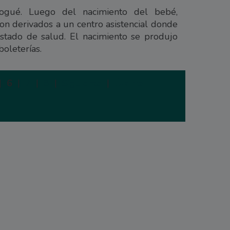
ogué. Luego del nacimiento del bebé,
on derivados a un centro asistencial donde
tado de salud. El nacimiento se produjo
boleterías.
|
6
|
7
|
8
|
Siguiente
|
Última