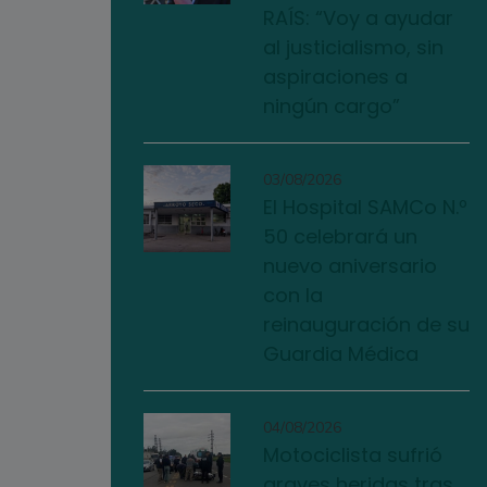
RAÍS: “Voy a ayudar
al justicialismo, sin
aspiraciones a
ningún cargo”
03/08/2026
El Hospital SAMCo N.º
50 celebrará un
nuevo aniversario
con la
reinauguración de su
Guardia Médica
04/08/2026
Motociclista sufrió
graves heridas tras