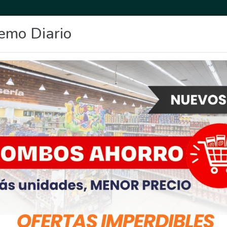
emo Diario
OCIO
DEPORTES
FIGHIERA
GENERAL LAGOS
POLICIALES
RE