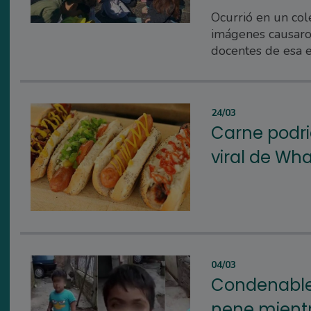
Ocurrió en un co
imágenes causaron 
docentes de esa e
24/03
Carne podr
viral de Wh
04/03
Condenable 
nene mientr