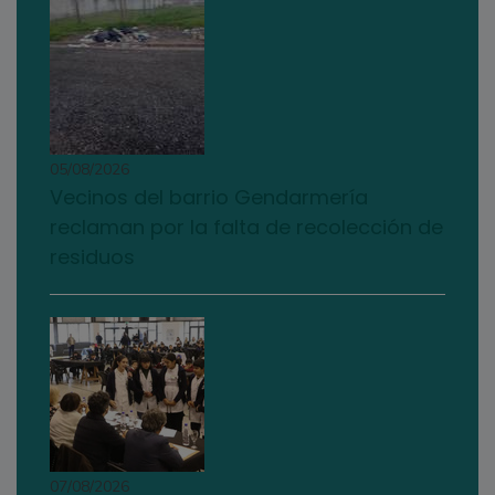
05/08/2026
Vecinos del barrio Gendarmería
reclaman por la falta de recolección de
residuos
07/08/2026