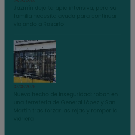
04/08/2026
Jazmín dejó terapia intensiva, pero su
familia necesita ayuda para continuar
viajando a Rosario
07/08/2026
Nuevo hecho de inseguridad: roban en
una ferretería de General López y San
Martín tras forzar las rejas y romper la
vidriera