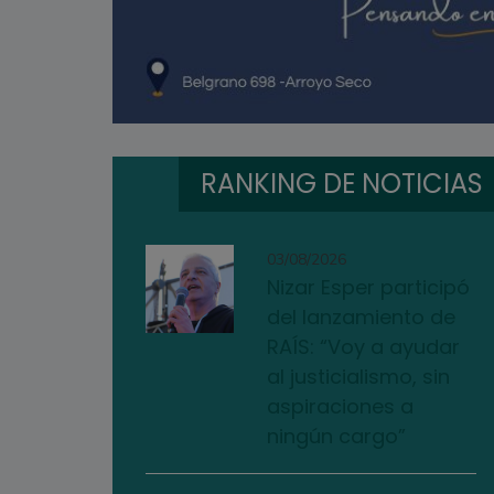
RANKING DE NOTICIAS
03/08/2026
Nizar Esper participó
del lanzamiento de
RAÍS: “Voy a ayudar
al justicialismo, sin
aspiraciones a
ningún cargo”