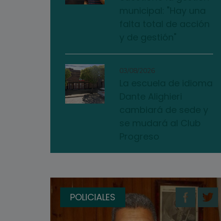
municipal: "Hay una
falta total de acción
y de gestión"
03/08/2026
La escuela de idioma
Dante Alighieri
cambiará de sede y
se mudará al Club
Progreso
POLICIALES