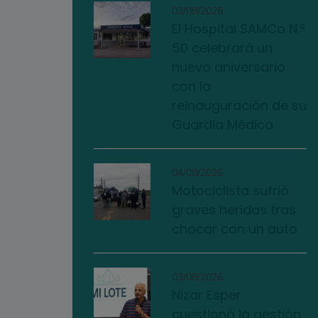
03/08/2026
El Hospital SAMCo N.º
50 celebrará un
nuevo aniversario
con la
reinauguración de su
Guardia Médica
04/08/2026
Motociclista sufrió
graves heridas tras
chocar con un auto
03/08/2026
Nizar Esper
cuestionó la gestión