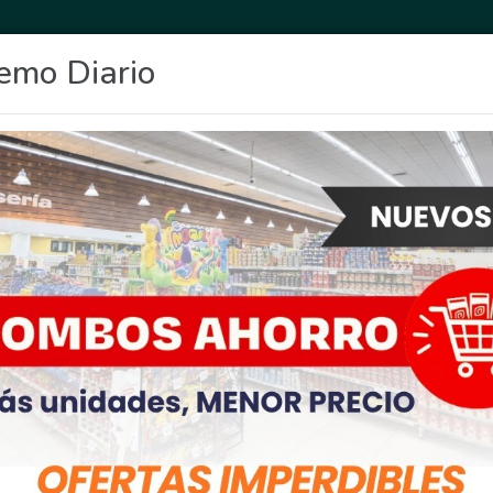
emo Diario
OCIO
DEPORTES
FIGHIERA
GENERAL LAGOS
POLICIALES
RE