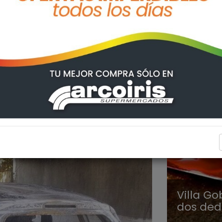
POLICIA
Villa Go
dos ded