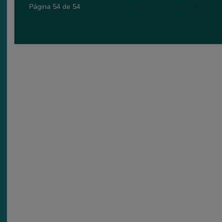
Primera
|
Anterior
|
50
|
51
Página 54 de 54