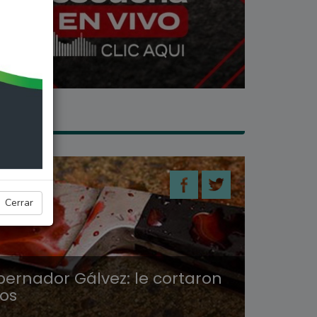
LES
Cerrar
bernador Gálvez: le cortaron
os