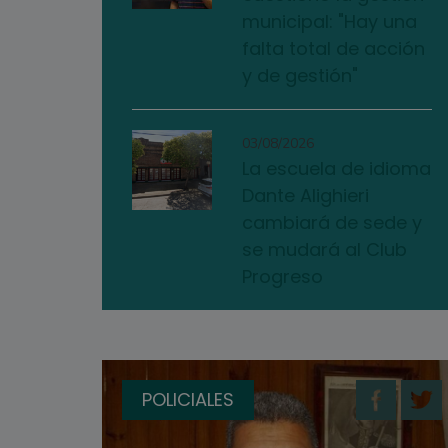
municipal: "Hay una
falta total de acción
y de gestión"
03/08/2026
La escuela de idioma
Dante Alighieri
cambiará de sede y
se mudará al Club
Progreso
POLICIALES