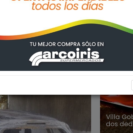
POLICIA
Villa Go
dos ded