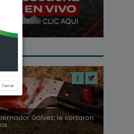
LES
Cerrar
bernador Gálvez: le cortaron
os