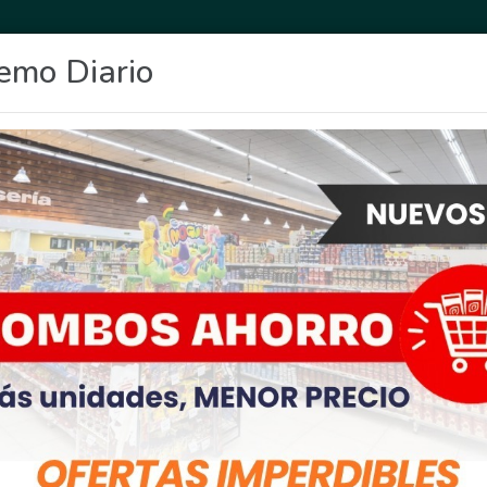
emo Diario
OCIO
DEPORTES
FIGHIERA
GENERAL LAGOS
POLICIALES
RE