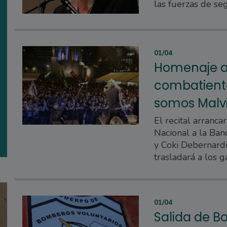
las fuerzas de seg
01/04
Homenaje a 
combatiente
somos Malv
El recital arranca
Nacional a la Ban
y Coki Debernardi,
trasladará a los 
01/04
Salida de B