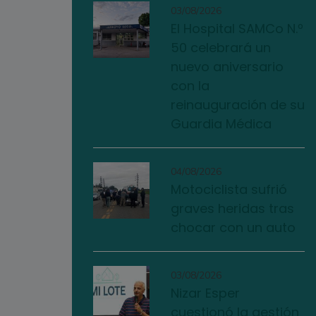
03/08/2026
El Hospital SAMCo N.º
50 celebrará un
nuevo aniversario
con la
reinauguración de su
Guardia Médica
04/08/2026
Motociclista sufrió
graves heridas tras
chocar con un auto
03/08/2026
Nizar Esper
cuestionó la gestión