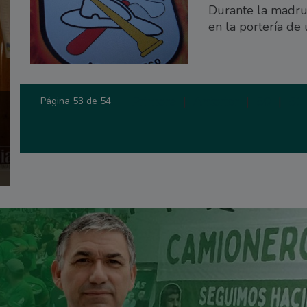
Durante la madru
en la portería de 
Primera
|
Anterior
|
50
|
51
Página 53 de 54