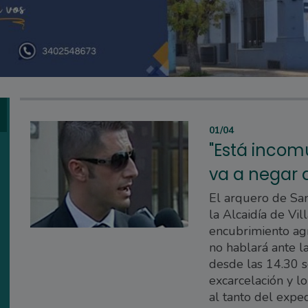
01/04
"Está incom
va a negar 
El arquero de Sa
la Alcaidía de Vi
encubrimiento agr
no hablará ante l
desde las 14.30 s
excarcelación y l
al tanto del expe