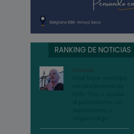
RANKING DE NOTICIAS
03/08/2026
Nizar Esper participó
del lanzamiento de
RAÍS: “Voy a ayudar
al justicialismo, sin
aspiraciones a
ningún cargo”