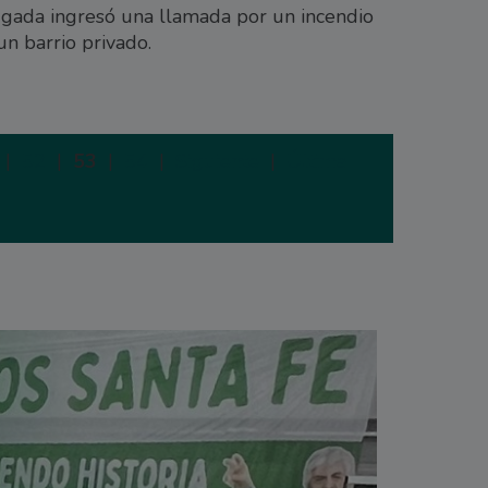
gada ingresó una llamada por un incendio
un barrio privado.
|
52
|
53
|
54
|
Siguiente
|
Última