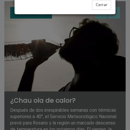
Cerrar
REGIONALES
¿Chau ola de calor?
Después de dos irrespirables semanas con térmicas
superiores a 40°, el Servicio Meteorológico Nacional
prevé para Rosario y la región un marcado descenso
de temperatura en los próximos días. El viernes, la