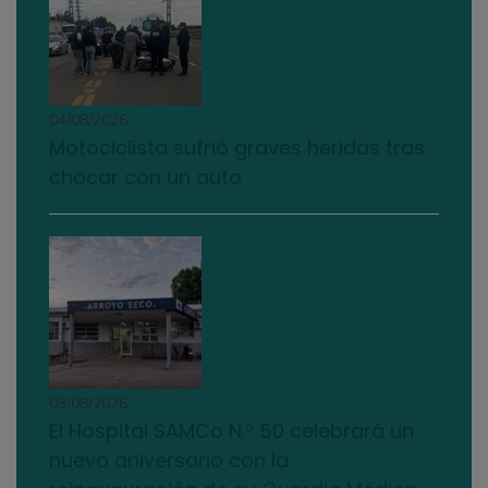
04/08/2026
Motociclista sufrió graves heridas tras
chocar con un auto
03/08/2026
El Hospital SAMCo N.º 50 celebrará un
nuevo aniversario con la