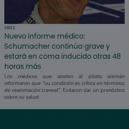
30/12
Nuevo informe médico:
Schumacher continúa grave y
estará en coma inducido otras 48
horas más
Los médicos que asisten al piloto alemán
informaron que "su condición es crítica en términos
de reanimación craneal". Evitaron dar un pronóstico
sobre su salud
Primera
|
Anterior
|
2
|
3
|
4
|
5
|
6
|
Siguien