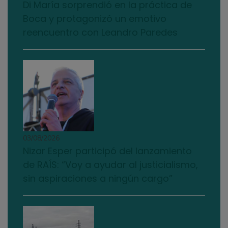
Di María sorprendió en la práctica de
Boca y protagonizó un emotivo
reencuentro con Leandro Paredes
03/08/2026
Nizar Esper participó del lanzamiento
de RAÍS: “Voy a ayudar al justicialismo,
sin aspiraciones a ningún cargo”