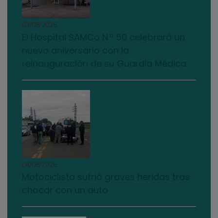
03/08/2026
El Hospital SAMCo N.º 50 celebrará un
nuevo aniversario con la
reinauguración de su Guardia Médica
04/08/2026
Motociclista sufrió graves heridas tras
chocar con un auto