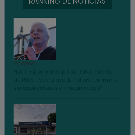
RANKING DE NOTICIAS
03/08/2026
Nizar Esper participó del lanzamiento
de RAÍS: “Voy a ayudar al justicialismo,
sin aspiraciones a ningún cargo”