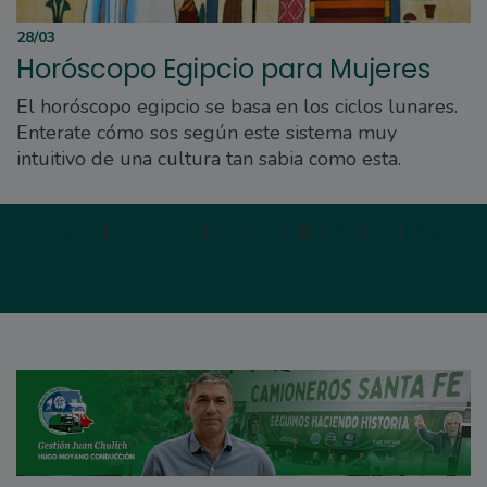
28/03
Horóscopo Egipcio para Mujeres
El horóscopo egipcio se basa en los ciclos lunares.
Enterate cómo sos según este sistema muy
intuitivo de una cultura tan sabia como esta.
Primera
|
Anterior
|
3
|
4
|
5
|
6
|
7
|
Siguien