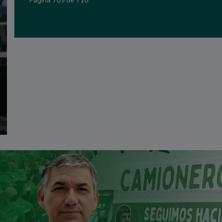
Primera
|
Anterior
|
706
|
Página 709 de 710