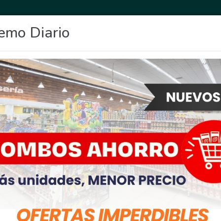
emo Diario
OCIO
DEPORTES
FIGHIERA
GENERAL LAGOS
POLICIALES
RE