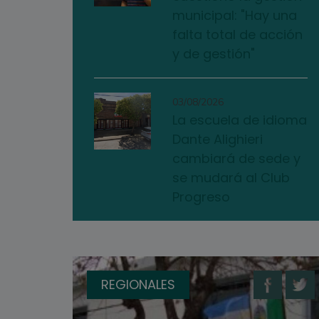
municipal: "Hay una
falta total de acción
y de gestión"
03/08/2026
La escuela de idioma
Dante Alighieri
cambiará de sede y
se mudará al Club
Progreso
REGIONALES