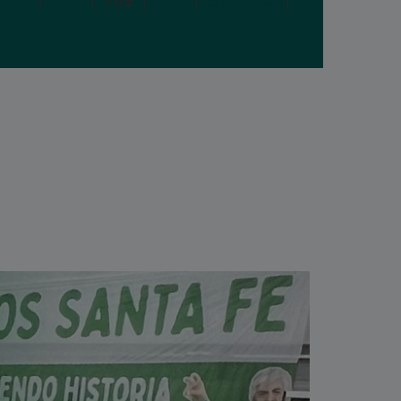
707
|
708
|
709
|
710
|
Siguiente
|
Última