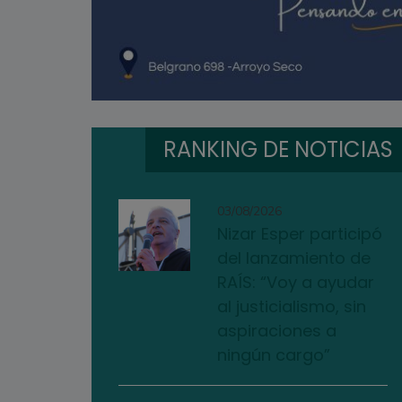
RANKING DE NOTICIAS
03/08/2026
Nizar Esper participó
del lanzamiento de
RAÍS: “Voy a ayudar
al justicialismo, sin
aspiraciones a
ningún cargo”