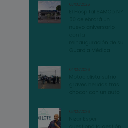
03/08/2026
El Hospital SAMCo N.º
50 celebrará un
nuevo aniversario
con la
reinauguración de su
Guardia Médica
04/08/2026
Motociclista sufrió
graves heridas tras
chocar con un auto
03/08/2026
Nizar Esper
cuestionó la gestión