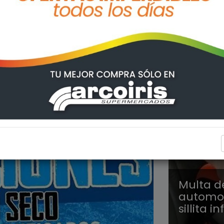
REGION
Multa d
automovi
sillita in