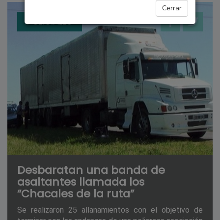
Cerrar
POLICIALES
Desbaratan una banda de
asaltantes llamada los
“Chacales de la ruta”
Se realizaron 25 allanamientos con el objetivo de