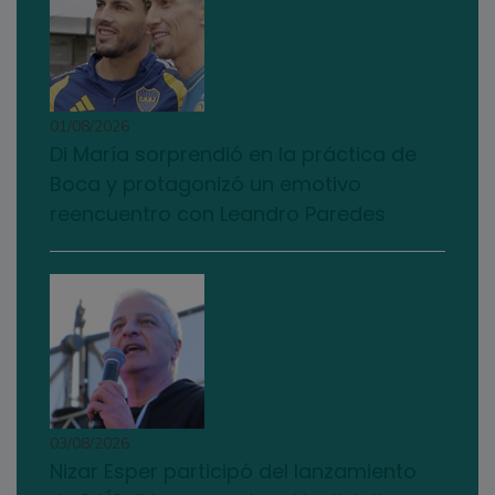
01/08/2026
Di María sorprendió en la práctica de
Boca y protagonizó un emotivo
reencuentro con Leandro Paredes
03/08/2026
Nizar Esper participó del lanzamiento