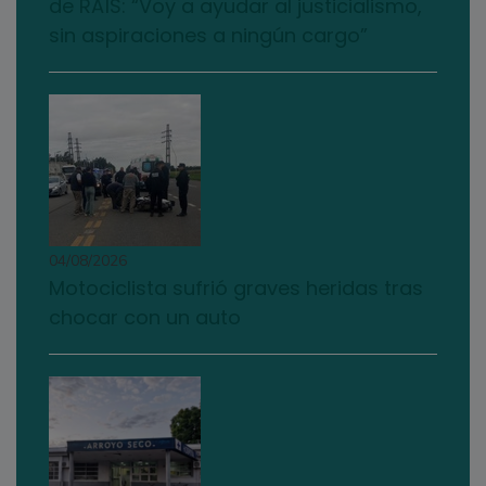
de RAÍS: “Voy a ayudar al justicialismo,
sin aspiraciones a ningún cargo”
04/08/2026
Motociclista sufrió graves heridas tras
chocar con un auto