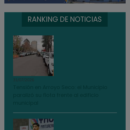
RANKING DE NOTICIAS
31/07/2026
Tensión en Arroyo Seco: el Municipio
paralizó su flota frente al edificio
municipal