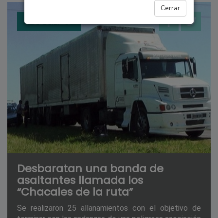
Cerrar
POLICIALES
Desbaratan una banda de
asaltantes llamada los
“Chacales de la ruta”
Se realizaron 25 allanamientos con el objetivo de