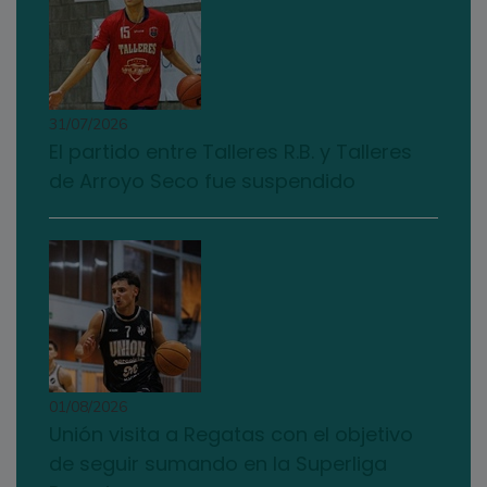
31/07/2026
El partido entre Talleres R.B. y Talleres
de Arroyo Seco fue suspendido
01/08/2026
Unión visita a Regatas con el objetivo
de seguir sumando en la Superliga