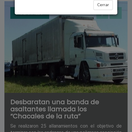
Cerrar
POLICIALES
Desbaratan una banda de
asaltantes llamada los
“Chacales de la ruta”
Se realizaron 25 allanamientos con el objetivo de