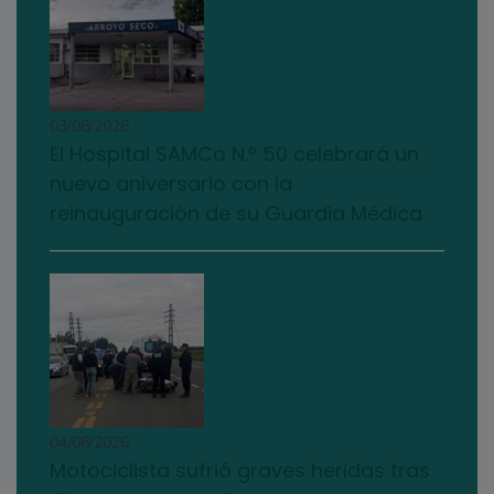
03/08/2026
El Hospital SAMCo N.º 50 celebrará un
nuevo aniversario con la
reinauguración de su Guardia Médica
04/08/2026
Motociclista sufrió graves heridas tras