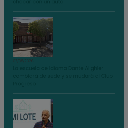
chocar con un auto
03/08/2026
La escuela de idioma Dante Alighieri
cambiará de sede y se mudará al Club
Progreso