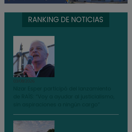
RANKING DE NOTICIAS
03/08/2026
Nizar Esper participó del lanzamiento
de RAÍS: “Voy a ayudar al justicialismo,
sin aspiraciones a ningún cargo”