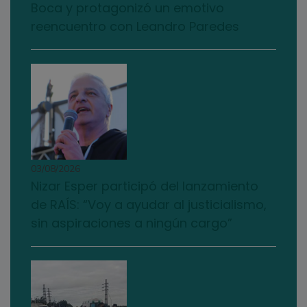
Boca y protagonizó un emotivo
reencuentro con Leandro Paredes
03/08/2026
Nizar Esper participó del lanzamiento
de RAÍS: “Voy a ayudar al justicialismo,
sin aspiraciones a ningún cargo”