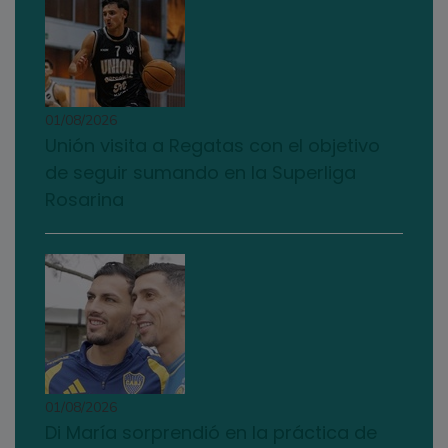
01/08/2026
Unión visita a Regatas con el objetivo
de seguir sumando en la Superliga
Rosarina
01/08/2026
Di María sorprendió en la práctica de