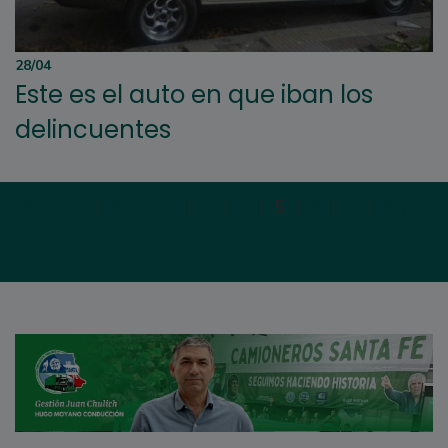
28/04
Este es el auto en que iban los
delincuentes
Primera
|
Anterior
|
3
|
4
|
5
|
6
|
7
|
Siguien