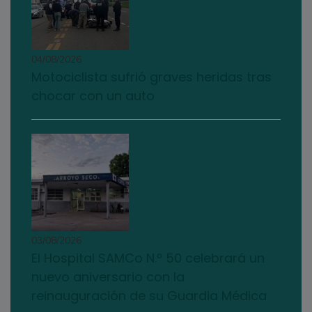
04/08/2026
Motociclista sufrió graves heridas tras
chocar con un auto
03/08/2026
El Hospital SAMCo N.º 50 celebrará un
nuevo aniversario con la
reinauguración de su Guardia Médica